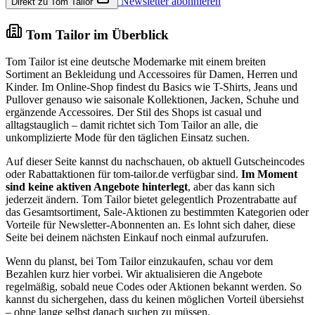
Newsletter abonnieren
Direkt zu Tom Tailor
Tom Tailor im Überblick
Tom Tailor ist eine deutsche Modemarke mit einem breiten
Sortiment an Bekleidung und Accessoires für Damen, Herren und
Kinder. Im Online-Shop findest du Basics wie T-Shirts, Jeans und
Pullover genauso wie saisonale Kollektionen, Jacken, Schuhe und
ergänzende Accessoires. Der Stil des Shops ist casual und
alltagstauglich – damit richtet sich Tom Tailor an alle, die
unkomplizierte Mode für den täglichen Einsatz suchen.
Auf dieser Seite kannst du nachschauen, ob aktuell Gutscheincodes
oder Rabattaktionen für tom-tailor.de verfügbar sind.
Im Moment
sind keine aktiven Angebote hinterlegt
, aber das kann sich
jederzeit ändern. Tom Tailor bietet gelegentlich Prozentrabatte auf
das Gesamtsortiment, Sale-Aktionen zu bestimmten Kategorien oder
Vorteile für Newsletter-Abonnenten an. Es lohnt sich daher, diese
Seite bei deinem nächsten Einkauf noch einmal aufzurufen.
Wenn du planst, bei Tom Tailor einzukaufen, schau vor dem
Bezahlen kurz hier vorbei. Wir aktualisieren die Angebote
regelmäßig, sobald neue Codes oder Aktionen bekannt werden. So
kannst du sichergehen, dass du keinen möglichen Vorteil übersiehst
– ohne lange selbst danach suchen zu müssen.