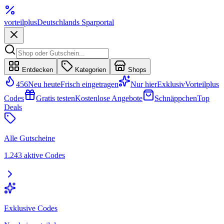
vorteil
plus
Deutschlands Sparportal
Entdecken
Kategorien
Shops
456
Neu heute
Frisch eingetragen
Nur hier
Exklusiv
Vorteilplus
Codes
Gratis testen
Kostenlose Angebote
Schnäppchen
Top
Deals
Alle Gutscheine
1.243 aktive Codes
Exklusive Codes