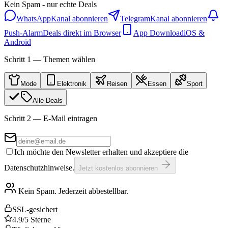
Kein Spam - nur echte Deals
WhatsApp
Kanal abonnieren
Telegram
Kanal abonnieren
Push-Alarm
Deals direkt im Browser
App Download
iOS &
Android
Schritt 1 — Themen wählen
Mode
Elektronik
Reisen
Essen
Sport
Alle Deals
Schritt 2 — E-Mail eintragen
Ich möchte den Newsletter erhalten und akzeptiere die
Datenschutzhinweise.
Jetzt kostenlos abonnieren
Kein Spam. Jederzeit abbestellbar.
SSL-gesichert
4.9/5 Sterne