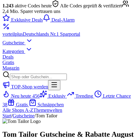
1.243
aktive Codes heute
Alle Codes geprüft & verifiziert
2,4 Mio. Sparer vertrauen uns
Exklusive Deals
Deal-Alarm
vorteil
plus
Deutschlands Nr.1 Sparportal
Gutscheine
Kategorien
Deals
Gratis
Magazin
TOP-Shop werden
Neu heute
456
Exklusiv
Trending
Letzte Chance
38
Gratis
Schnäppchen
Alle Shops A-Z
Themenwelten
Start
/
Gutscheine
/
Tom Tailor
Tom Tailor Gutscheine & Rabatte August