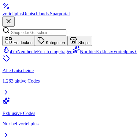
vorteil
plus
Deutschlands Sparportal
Entdecken
Kategorien
Shops
475
Neu heute
Frisch eingetragen
Nur hier
Exklusiv
Vorteilplus
Alle Gutscheine
1.263 aktive Codes
Exklusive Codes
Nur bei vorteilplus