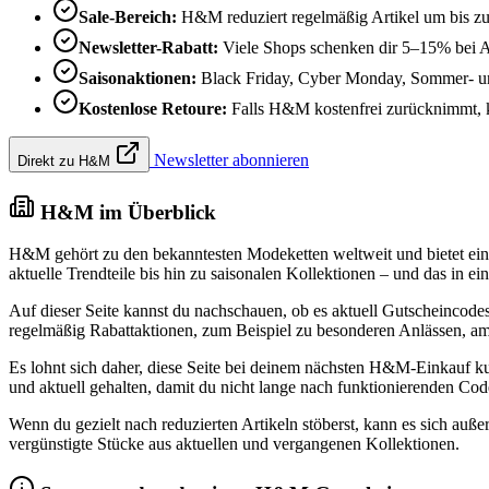
Sale-Bereich:
H&M reduziert regelmäßig Artikel um bis z
Newsletter-Rabatt:
Viele Shops schenken dir 5–15% bei 
Saisonaktionen:
Black Friday, Cyber Monday, Sommer- un
Kostenlose Retoure:
Falls H&M kostenfrei zurücknimmt, kan
Newsletter abonnieren
Direkt zu H&M
H&M im Überblick
H&M gehört zu den bekanntesten Modeketten weltweit und bietet ein
aktuelle Trendteile bis hin zu saisonalen Kollektionen – und das in e
Auf dieser Seite kannst du nachschauen, ob es aktuell Gutscheincod
regelmäßig Rabattaktionen, zum Beispiel zu besonderen Anlässen, a
Es lohnt sich daher, diese Seite bei deinem nächsten H&M-Einkauf ku
und aktuell gehalten, damit du nicht lange nach funktionierenden Co
Wenn du gezielt nach reduzierten Artikeln stöberst, kann es sich auß
vergünstigte Stücke aus aktuellen und vergangenen Kollektionen.