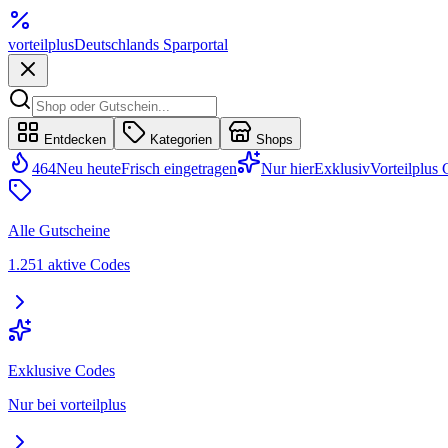
vorteil
plus
Deutschlands Sparportal
Entdecken
Kategorien
Shops
464
Neu heute
Frisch eingetragen
Nur hier
Exklusiv
Vorteilplus
Alle Gutscheine
1.251 aktive Codes
Exklusive Codes
Nur bei vorteilplus