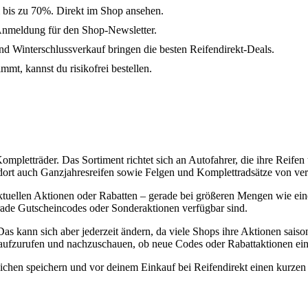
m bis zu 70%. Direkt im Shop ansehen.
Anmeldung für den Shop-Newsletter.
 Winterschlussverkauf bringen die besten Reifendirekt-Deals.
mmt, kannst du risikofrei bestellen.
Kompletträder. Das Sortiment richtet sich an Autofahrer, die ihre Rei
 dort auch Ganzjahresreifen sowie Felgen und Komplettradsätze von v
aktuellen Aktionen oder Rabatten – gerade bei größeren Mengen wie ei
erade Gutscheincodes oder Sonderaktionen verfügbar sind.
as kann sich aber jederzeit ändern, da viele Shops ihre Aktionen sai
z aufzurufen und nachzuschauen, ob neue Codes oder Rabattaktionen ei
eichen speichern und vor deinem Einkauf bei Reifendirekt einen kurzen 