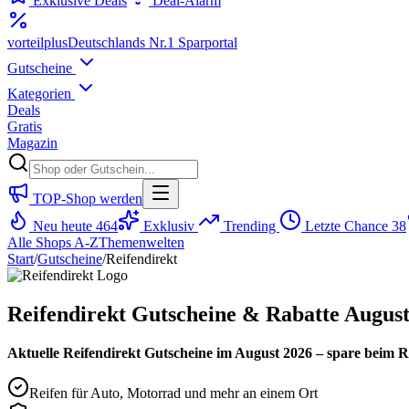
Exklusive Deals
Deal-Alarm
vorteil
plus
Deutschlands Nr.1 Sparportal
Gutscheine
Kategorien
Deals
Gratis
Magazin
TOP-Shop werden
Neu heute
464
Exklusiv
Trending
Letzte Chance
38
Alle Shops A-Z
Themenwelten
Start
/
Gutscheine
/
Reifendirekt
Reifendirekt Gutscheine & Rabatte August
Aktuelle Reifendirekt Gutscheine im August 2026 – spare beim Re
Reifen für Auto, Motorrad und mehr an einem Ort