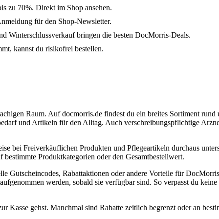
bis zu 70%. Direkt im Shop ansehen.
Anmeldung für den Shop-Newsletter.
 Winterschlussverkauf bringen die besten DocMorris-Deals.
t, kannst du risikofrei bestellen.
rachigen Raum. Auf docmorris.de findest du ein breites Sortiment ru
rf und Artikeln für den Alltag. Auch verschreibungspflichtige Arzneimi
eise bei Freiverkäuflichen Produkten und Pflegeartikeln durchaus unt
auf bestimmte Produktkategorien oder den Gesamtbestellwert.
uelle Gutscheincodes, Rabattaktionen oder andere Vorteile für DocMorris
g aufgenommen werden, sobald sie verfügbar sind. So verpasst du keine
zur Kasse gehst. Manchmal sind Rabatte zeitlich begrenzt oder an bes