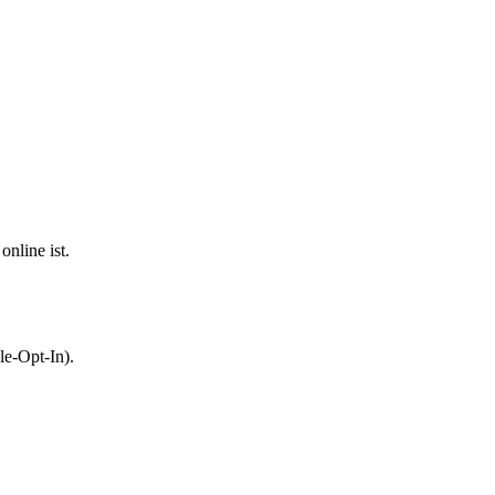
nline ist.
le-Opt-In).