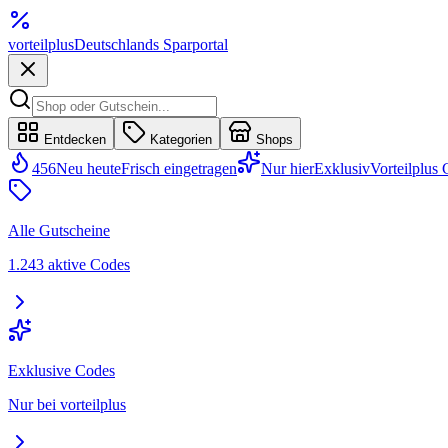
vorteil
plus
Deutschlands Sparportal
Entdecken
Kategorien
Shops
456
Neu heute
Frisch eingetragen
Nur hier
Exklusiv
Vorteilplus
Alle Gutscheine
1.243 aktive Codes
Exklusive Codes
Nur bei vorteilplus