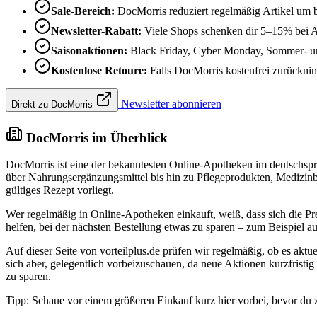
Sale-Bereich:
DocMorris reduziert regelmäßig Artikel um 
Newsletter-Rabatt:
Viele Shops schenken dir 5–15% bei 
Saisonaktionen:
Black Friday, Cyber Monday, Sommer- und
Kostenlose Retoure:
Falls DocMorris kostenfrei zurücknimm
Newsletter abonnieren
Direkt zu DocMorris
DocMorris im Überblick
DocMorris ist eine der bekanntesten Online-Apotheken im deutschsp
über Nahrungsergänzungsmittel bis hin zu Pflegeprodukten, Medizinbeda
gültiges Rezept vorliegt.
Wer regelmäßig in Online-Apotheken einkauft, weiß, dass sich die Pr
helfen, bei der nächsten Bestellung etwas zu sparen – zum Beispiel 
Auf dieser Seite von vorteilplus.de prüfen wir regelmäßig, ob es akt
sich aber, gelegentlich vorbeizuschauen, da neue Aktionen kurzfristi
zu sparen.
Tipp: Schaue vor einem größeren Einkauf kurz hier vorbei, bevor du 