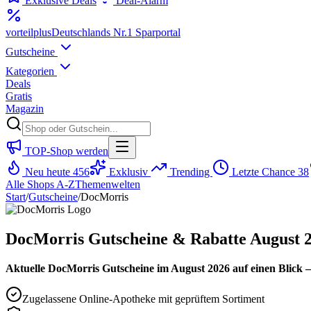
Exklusive Deals
Deal-Alarm
vorteil
plus
Deutschlands Nr.1 Sparportal
Gutscheine
Kategorien
Deals
Gratis
Magazin
TOP-Shop werden
Neu heute
456
Exklusiv
Trending
Letzte Chance
38
Alle Shops A-Z
Themenwelten
Start
/
Gutscheine
/
DocMorris
DocMorris Gutscheine & Rabatte August 
Aktuelle DocMorris Gutscheine im August 2026 auf einen Blick 
Zugelassene Online-Apotheke mit geprüftem Sortiment