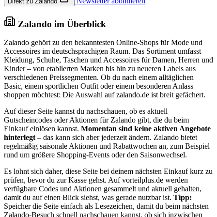
Newsletter abonnieren
Direkt zu Zalando
Zalando im Überblick
Zalando gehört zu den bekanntesten Online-Shops für Mode und
Accessoires im deutschsprachigen Raum. Das Sortiment umfasst
Kleidung, Schuhe, Taschen und Accessoires für Damen, Herren und
Kinder – von etablierten Marken bis hin zu neueren Labels aus
verschiedenen Preissegmenten. Ob du nach einem alltäglichen
Basic, einem sportlichen Outfit oder einem besonderen Anlass
shoppen möchtest: Die Auswahl auf zalando.de ist breit gefächert.
Auf dieser Seite kannst du nachschauen, ob es aktuell
Gutscheincodes oder Aktionen für Zalando gibt, die du beim
Einkauf einlösen kannst.
Momentan sind keine aktiven Angebote
hinterlegt
– das kann sich aber jederzeit ändern. Zalando bietet
regelmäßig saisonale Aktionen und Rabattwochen an, zum Beispiel
rund um größere Shopping-Events oder den Saisonwechsel.
Es lohnt sich daher, diese Seite bei deinem nächsten Einkauf kurz zu
prüfen, bevor du zur Kasse gehst. Auf vorteilplus.de werden
verfügbare Codes und Aktionen gesammelt und aktuell gehalten,
damit du auf einen Blick siehst, was gerade nutzbar ist.
Tipp:
Speicher die Seite einfach als Lesezeichen, damit du beim nächsten
Zalando-Besuch schnell nachschauen kannst, ob sich inzwischen