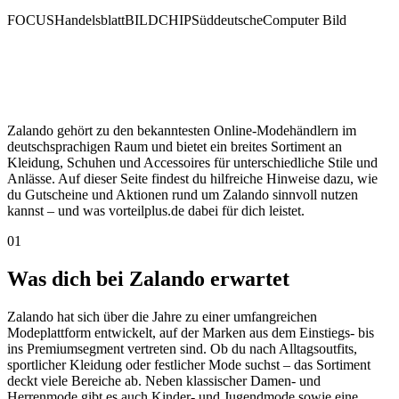
FOCUS
Handelsblatt
BILD
CHIP
Süddeutsche
Computer Bild
Zalando gehört zu den bekanntesten Online-Modehändlern im
deutschsprachigen Raum und bietet ein breites Sortiment an
Kleidung, Schuhen und Accessoires für unterschiedliche Stile und
Anlässe. Auf dieser Seite findest du hilfreiche Hinweise dazu, wie
du Gutscheine und Aktionen rund um Zalando sinnvoll nutzen
kannst – und was vorteilplus.de dabei für dich leistet.
01
Was dich bei Zalando erwartet
Zalando hat sich über die Jahre zu einer umfangreichen
Modeplattform entwickelt, auf der Marken aus dem Einstiegs- bis
ins Premiumsegment vertreten sind. Ob du nach Alltagsoutfits,
sportlicher Kleidung oder festlicher Mode suchst – das Sortiment
deckt viele Bereiche ab. Neben klassischer Damen- und
Herrenmode gibt es auch Kinder- und Jugendmode sowie eine