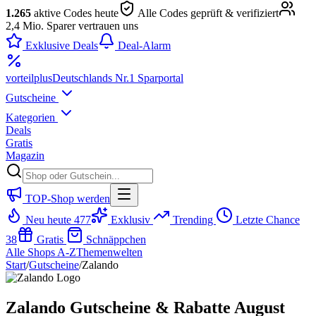
1.265
aktive Codes heute
Alle Codes geprüft & verifiziert
2,4 Mio. Sparer vertrauen uns
Exklusive Deals
Deal-Alarm
vorteil
plus
Deutschlands Nr.1 Sparportal
Gutscheine
Kategorien
Deals
Gratis
Magazin
TOP-Shop werden
Neu heute
477
Exklusiv
Trending
Letzte Chance
38
Gratis
Schnäppchen
Alle Shops A-Z
Themenwelten
Start
/
Gutscheine
/
Zalando
Zalando Gutscheine & Rabatte August