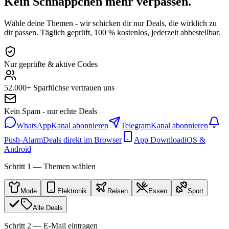
Kein Schnäppchen mehr verpassen.
Wähle deine Themen - wir schicken dir nur Deals, die wirklich zu
dir passen. Täglich geprüft, 100 % kostenlos, jederzeit abbestellbar.
Nur geprüfte & aktive Codes
52.000+ Sparfüchse vertrauen uns
Kein Spam - nur echte Deals
WhatsApp
Kanal abonnieren
Telegram
Kanal abonnieren
Push-Alarm
Deals direkt im Browser
App Download
iOS &
Android
Schritt 1 — Themen wählen
Mode
Elektronik
Reisen
Essen
Sport
Alle Deals
Schritt 2 — E-Mail eintragen