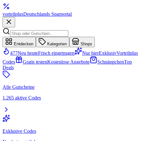
vorteil
plus
Deutschlands Sparportal
Entdecken
Kategorien
Shops
477
Neu heute
Frisch eingetragen
Nur hier
Exklusiv
Vorteilplus
Codes
Gratis testen
Kostenlose Angebote
Schnäppchen
Top
Deals
Alle Gutscheine
1.265 aktive Codes
Exklusive Codes