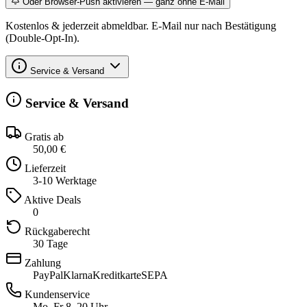
Oder Browser-Push aktivieren — ganz ohne E-Mail
Kostenlos & jederzeit abmeldbar. E-Mail nur nach Bestätigung
(Double-Opt-In).
Service & Versand
Service & Versand
Gratis ab
50,00 €
Lieferzeit
3-10 Werktage
Aktive Deals
0
Rückgaberecht
30 Tage
Zahlung
PayPal
Klarna
Kreditkarte
SEPA
Kundenservice
Mo–Fr 8–20 Uhr