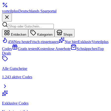
vorteil
plus
Deutschlands Sparportal
Entdecken
Kategorien
Shops
456
Neu heute
Frisch eingetragen
Nur hier
Exklusiv
Vorteilplus
Codes
Gratis testen
Kostenlose Angebote
Schnäppchen
Top
Deals
Alle Gutscheine
1.243 aktive Codes
Exklusive Codes