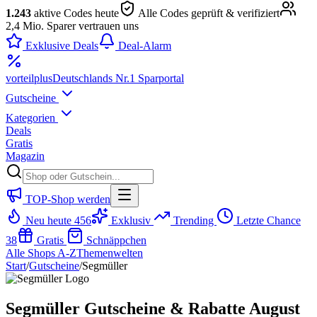
1.243
aktive Codes heute
Alle Codes geprüft & verifiziert
2,4 Mio. Sparer vertrauen uns
Exklusive Deals
Deal-Alarm
vorteil
plus
Deutschlands Nr.1 Sparportal
Gutscheine
Kategorien
Deals
Gratis
Magazin
TOP-Shop werden
Neu heute
456
Exklusiv
Trending
Letzte Chance
38
Gratis
Schnäppchen
Alle Shops A-Z
Themenwelten
Start
/
Gutscheine
/
Segmüller
Segmüller Gutscheine & Rabatte August