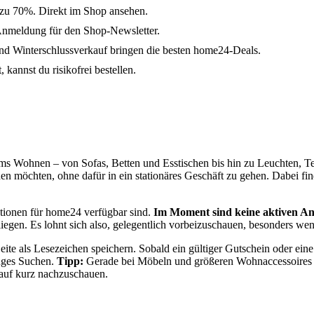
 zu 70%. Direkt im Shop ansehen.
Anmeldung für den Shop-Newsletter.
d Winterschlussverkauf bringen die besten home24-Deals.
kannst du risikofrei bestellen.
s Wohnen – von Sofas, Betten und Esstischen bis hin zu Leuchten, Tep
n möchten, ohne dafür in ein stationäres Geschäft zu gehen. Dabei fi
ktionen für home24 verfügbar sind.
Im Moment sind keine aktiven Ang
iegen. Es lohnt sich also, gelegentlich vorbeizuschauen, besonders we
ite als Lesezeichen speichern. Sobald ein gültiger Gutschein oder eine 
anges Suchen.
Tipp:
Gerade bei Möbeln und größeren Wohnaccessoires m
Kauf kurz nachzuschauen.