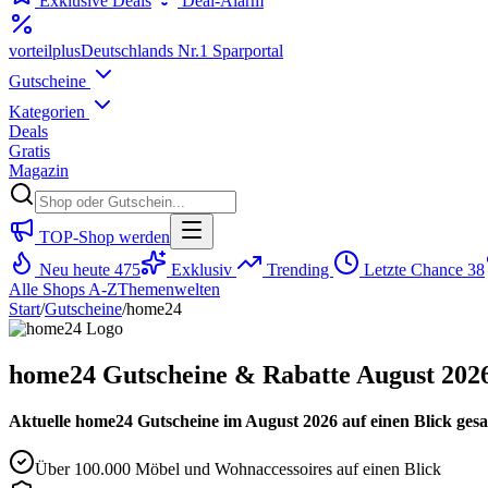
Exklusive Deals
Deal-Alarm
vorteil
plus
Deutschlands Nr.1 Sparportal
Gutscheine
Kategorien
Deals
Gratis
Magazin
TOP-Shop werden
Neu heute
475
Exklusiv
Trending
Letzte Chance
38
Alle Shops A-Z
Themenwelten
Start
/
Gutscheine
/
home24
home24 Gutscheine & Rabatte August 202
Aktuelle home24 Gutscheine im August 2026 auf einen Blick gesam
Über 100.000 Möbel und Wohnaccessoires auf einen Blick