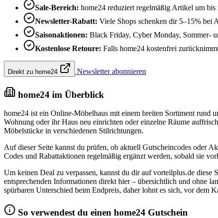
Sale-Bereich:
home24 reduziert regelmäßig Artikel um bis
Newsletter-Rabatt:
Viele Shops schenken dir 5–15% bei 
Saisonaktionen:
Black Friday, Cyber Monday, Sommer- un
Kostenlose Retoure:
Falls home24 kostenfrei zurücknimmt, 
Newsletter abonnieren
Direkt zu home24
home24 im Überblick
home24 ist ein Online-Möbelhaus mit einem breiten Sortiment rund um
Wohnung oder ihr Haus neu einrichten oder einzelne Räume auffrische
Möbelstücke in verschiedenen Stilrichtungen.
Auf dieser Seite kannst du prüfen, ob aktuell Gutscheincodes oder A
Codes und Rabattaktionen regelmäßig ergänzt werden, sobald sie vorl
Um keinen Deal zu verpassen, kannst du dir auf vorteilplus.de diese Se
entsprechenden Informationen direkt hier – übersichtlich und ohne l
spürbaren Unterschied beim Endpreis, daher lohnt es sich, vor dem 
So verwendest du einen home24 Gutschein