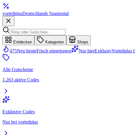
vorteil
plus
Deutschlands Sparportal
Entdecken
Kategorien
Shops
475
Neu heute
Frisch eingetragen
Nur hier
Exklusiv
Vorteilplus
Alle Gutscheine
1.263 aktive Codes
Exklusive Codes
Nur bei vorteilplus