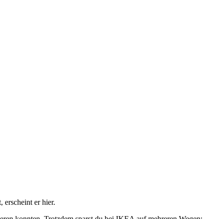
erscheint er hier.
izieren konnten. Trotzdem sparst du bei IKEA auf mehreren Wegen: