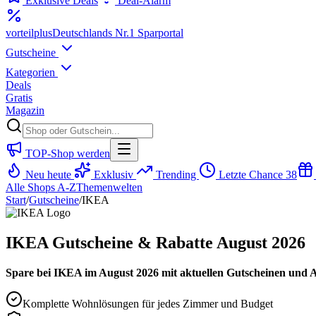
Exklusive Deals
Deal-Alarm
vorteil
plus
Deutschlands Nr.1 Sparportal
Gutscheine
Kategorien
Deals
Gratis
Magazin
TOP-Shop werden
Neu heute
Exklusiv
Trending
Letzte Chance
38
Alle Shops A-Z
Themenwelten
Start
/
Gutscheine
/
IKEA
IKEA Gutscheine & Rabatte August 2026
Spare bei IKEA im August 2026 mit aktuellen Gutscheinen und A
Komplette Wohnlösungen für jedes Zimmer und Budget