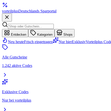
vorteil
plus
Deutschlands Sparportal
Entdecken
Kategorien
Shops
Neu heute
Frisch eingetragen
Nur hier
Exklusiv
Vorteilplus Cod
Alle Gutscheine
1.242 aktive Codes
Exklusive Codes
Nur bei vorteilplus