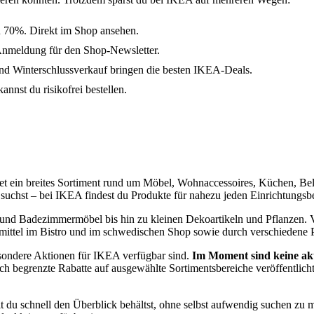
u 70%. Direkt im Shop ansehen.
Anmeldung für den Shop-Newsletter.
d Winterschlussverkauf bringen die besten IKEA-Deals.
nnst du risikofrei bestellen.
etet ein breites Sortiment rund um Möbel, Wohnaccessoires, Küchen, Be
suchst – bei IKEA findest du Produkte für nahezu jeden Einrichtungsbe
nd Badezimmermöbel bis hin zu kleinen Dekoartikeln und Pflanzen. Vie
mittel im Bistro und im schwedischen Shop sowie durch verschiedene P
esondere Aktionen für IKEA verfügbar sind.
Im Moment sind keine akt
 begrenzte Rabatte auf ausgewählte Sortimentsbereiche veröffentlicht.
 du schnell den Überblick behältst, ohne selbst aufwendig suchen zu mü