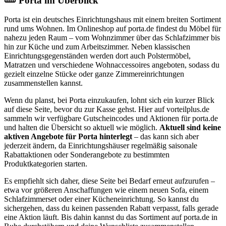
Porta im Überblick
Porta ist ein deutsches Einrichtungshaus mit einem breiten Sortiment
rund ums Wohnen. Im Onlineshop auf porta.de findest du Möbel für
nahezu jeden Raum – vom Wohnzimmer über das Schlafzimmer bis
hin zur Küche und zum Arbeitszimmer. Neben klassischen
Einrichtungsgegenständen werden dort auch Polstermöbel,
Matratzen und verschiedene Wohnaccessoires angeboten, sodass du
gezielt einzelne Stücke oder ganze Zimmereinrichtungen
zusammenstellen kannst.
Wenn du planst, bei Porta einzukaufen, lohnt sich ein kurzer Blick
auf diese Seite, bevor du zur Kasse gehst. Hier auf vorteilplus.de
sammeln wir verfügbare Gutscheincodes und Aktionen für porta.de
und halten die Übersicht so aktuell wie möglich.
Aktuell sind keine
aktiven Angebote für Porta hinterlegt
– das kann sich aber
jederzeit ändern, da Einrichtungshäuser regelmäßig saisonale
Rabattaktionen oder Sonderangebote zu bestimmten
Produktkategorien starten.
Es empfiehlt sich daher, diese Seite bei Bedarf erneut aufzurufen –
etwa vor größeren Anschaffungen wie einem neuen Sofa, einem
Schlafzimmerset oder einer Kücheneinrichtung. So kannst du
sichergehen, dass du keinen passenden Rabatt verpasst, falls gerade
eine Aktion läuft. Bis dahin kannst du das Sortiment auf porta.de in