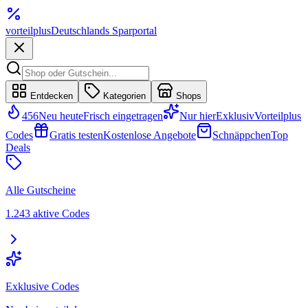
vorteil
plus
Deutschlands Sparportal
Entdecken
Kategorien
Shops
456
Neu heute
Frisch eingetragen
Nur hier
Exklusiv
Vorteilplus
Codes
Gratis testen
Kostenlose Angebote
Schnäppchen
Top
Deals
Alle Gutscheine
1.243 aktive Codes
Exklusive Codes