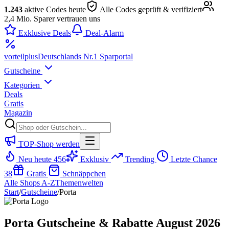
1.243
aktive Codes heute
Alle Codes geprüft & verifiziert
2,4 Mio. Sparer vertrauen uns
Exklusive Deals
Deal-Alarm
vorteil
plus
Deutschlands Nr.1 Sparportal
Gutscheine
Kategorien
Deals
Gratis
Magazin
TOP-Shop werden
Neu heute
456
Exklusiv
Trending
Letzte Chance
38
Gratis
Schnäppchen
Alle Shops A-Z
Themenwelten
Start
/
Gutscheine
/
Porta
Porta Gutscheine & Rabatte August 2026