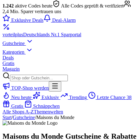
1.242
aktive Codes heute
Alle Codes geprüft & verifiziert
2,4 Mio. Sparer vertrauen uns
Exklusive Deals
Deal-Alarm
vorteil
plus
Deutschlands Nr.1 Sparportal
Gutscheine
Kategorien
Deals
Gratis
Magazin
TOP-Shop werden
Neu heute
Exklusiv
Trending
Letzte Chance
38
Gratis
Schnäppchen
Alle Shops A-Z
Themenwelten
Start
/
Gutscheine
/
Maisons du Monde
Maisons du Monde Gutscheine & Rabatte