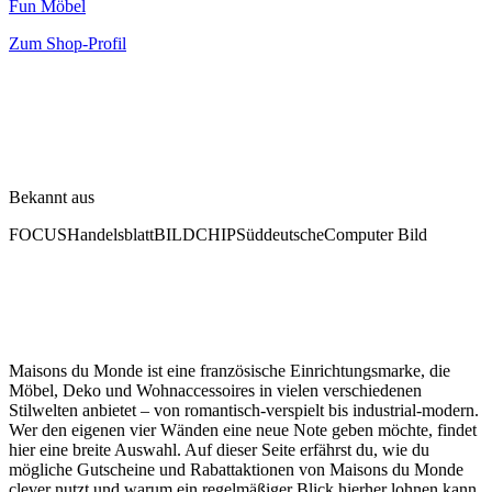
Fun Möbel
Zum Shop-Profil
Bekannt aus
FOCUS
Handelsblatt
BILD
CHIP
Süddeutsche
Computer Bild
Maisons du Monde ist eine französische Einrichtungsmarke, die
Möbel, Deko und Wohnaccessoires in vielen verschiedenen
Stilwelten anbietet – von romantisch-verspielt bis industrial-modern.
Wer den eigenen vier Wänden eine neue Note geben möchte, findet
hier eine breite Auswahl. Auf dieser Seite erfährst du, wie du
mögliche Gutscheine und Rabattaktionen von Maisons du Monde
clever nutzt und warum ein regelmäßiger Blick hierher lohnen kann.