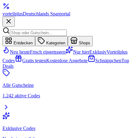
vorteil
plus
Deutschlands Sparportal
Entdecken
Kategorien
Shops
Neu heute
Frisch eingetragen
Nur hier
Exklusiv
Vorteilplus
Codes
Gratis testen
Kostenlose Angebote
Schnäppchen
Top
Deals
Alle Gutscheine
1.242 aktive Codes
Exklusive Codes