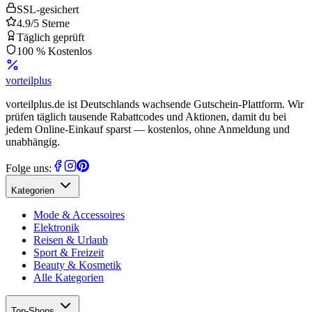
SSL-gesichert
4.9/5 Sterne
Täglich geprüft
100 % Kostenlos
vorteil
plus
vorteilplus.de ist Deutschlands wachsende Gutschein-Plattform. Wir
prüfen täglich tausende Rabattcodes und Aktionen, damit du bei
jedem Online-Einkauf sparst — kostenlos, ohne Anmeldung und
unabhängig.
Folge uns:
Kategorien
Mode & Accessoires
Elektronik
Reisen & Urlaub
Sport & Freizeit
Beauty & Kosmetik
Alle Kategorien
Top-Shops