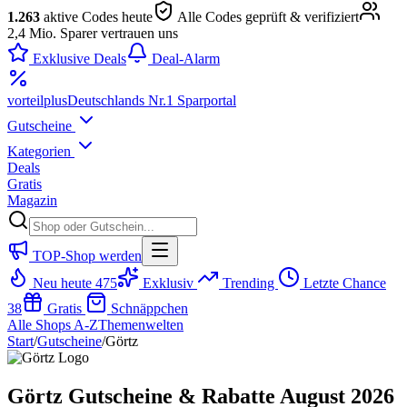
1.263
aktive Codes heute
Alle Codes geprüft & verifiziert
2,4 Mio. Sparer vertrauen uns
Exklusive Deals
Deal-Alarm
vorteil
plus
Deutschlands Nr.1 Sparportal
Gutscheine
Kategorien
Deals
Gratis
Magazin
TOP-Shop werden
Neu heute
475
Exklusiv
Trending
Letzte Chance
38
Gratis
Schnäppchen
Alle Shops A-Z
Themenwelten
Start
/
Gutscheine
/
Görtz
Görtz Gutscheine & Rabatte August 2026