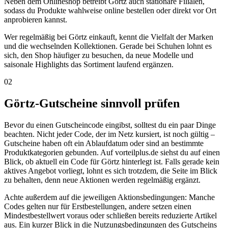
Neben dem Onlineshop betreibt Görtz auch stationäre Filialen,
sodass du Produkte wahlweise online bestellen oder direkt vor Ort
anprobieren kannst.
Wer regelmäßig bei Görtz einkauft, kennt die Vielfalt der Marken
und die wechselnden Kollektionen. Gerade bei Schuhen lohnt es
sich, den Shop häufiger zu besuchen, da neue Modelle und
saisonale Highlights das Sortiment laufend ergänzen.
02
Görtz-Gutscheine sinnvoll prüfen
Bevor du einen Gutscheincode eingibst, solltest du ein paar Dinge
beachten. Nicht jeder Code, der im Netz kursiert, ist noch gültig –
Gutscheine haben oft ein Ablaufdatum oder sind an bestimmte
Produktkategorien gebunden. Auf vorteilplus.de siehst du auf einen
Blick, ob aktuell ein Code für Görtz hinterlegt ist. Falls gerade kein
aktives Angebot vorliegt, lohnt es sich trotzdem, die Seite im Blick
zu behalten, denn neue Aktionen werden regelmäßig ergänzt.
Achte außerdem auf die jeweiligen Aktionsbedingungen: Manche
Codes gelten nur für Erstbestellungen, andere setzen einen
Mindestbestellwert voraus oder schließen bereits reduzierte Artikel
aus. Ein kurzer Blick in die Nutzungsbedingungen des Gutscheins