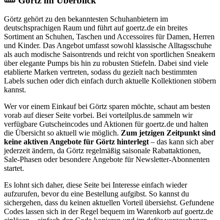
Görtz im Überblick
Görtz gehört zu den bekanntesten Schuhanbietern im
deutschsprachigen Raum und führt auf goertz.de ein breites
Sortiment an Schuhen, Taschen und Accessoires für Damen, Herren
und Kinder. Das Angebot umfasst sowohl klassische Alltagsschuhe
als auch modische Saisontrends und reicht von sportlichen Sneakern
über elegante Pumps bis hin zu robusten Stiefeln. Dabei sind viele
etablierte Marken vertreten, sodass du gezielt nach bestimmten
Labels suchen oder dich einfach durch aktuelle Kollektionen stöbern
kannst.
Wer vor einem Einkauf bei Görtz sparen möchte, schaut am besten
vorab auf dieser Seite vorbei. Bei vorteilplus.de sammeln wir
verfügbare Gutscheincodes und Aktionen für goertz.de und halten
die Übersicht so aktuell wie möglich.
Zum jetzigen Zeitpunkt sind
keine aktiven Angebote für Görtz hinterlegt
– das kann sich aber
jederzeit ändern, da Görtz regelmäßig saisonale Rabattaktionen,
Sale-Phasen oder besondere Angebote für Newsletter-Abonnenten
startet.
Es lohnt sich daher, diese Seite bei Interesse einfach wieder
aufzurufen, bevor du eine Bestellung aufgibst. So kannst du
sichergehen, dass du keinen aktuellen Vorteil übersiehst. Gefundene
Codes lassen sich in der Regel bequem im Warenkorb auf goertz.de