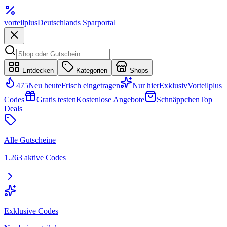
vorteil
plus
Deutschlands Sparportal
Entdecken
Kategorien
Shops
475
Neu heute
Frisch eingetragen
Nur hier
Exklusiv
Vorteilplus
Codes
Gratis testen
Kostenlose Angebote
Schnäppchen
Top
Deals
Alle Gutscheine
1.263 aktive Codes
Exklusive Codes