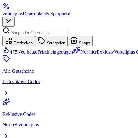
vorteil
plus
Deutschlands Sparportal
Entdecken
Kategorien
Shops
475
Neu heute
Frisch eingetragen
Nur hier
Exklusiv
Vorteilplus
Alle Gutscheine
1.263 aktive Codes
Exklusive Codes
Nur bei vorteilplus