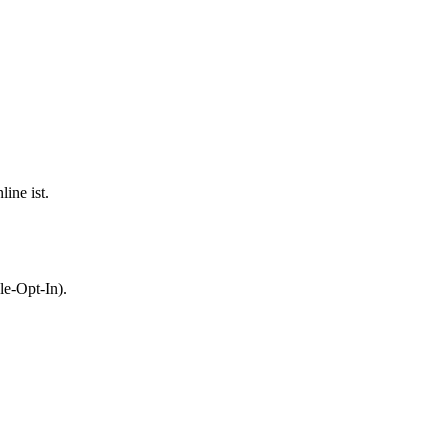
ine ist.
le-Opt-In).