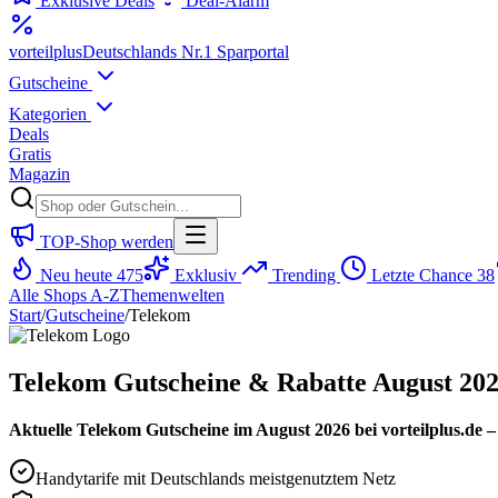
Exklusive Deals
Deal-Alarm
vorteil
plus
Deutschlands Nr.1 Sparportal
Gutscheine
Kategorien
Deals
Gratis
Magazin
TOP-Shop werden
Neu heute
475
Exklusiv
Trending
Letzte Chance
38
Alle Shops A-Z
Themenwelten
Start
/
Gutscheine
/
Telekom
Telekom Gutscheine & Rabatte August 20
Aktuelle Telekom Gutscheine im August 2026 bei vorteilplus.de 
Handytarife mit Deutschlands meistgenutztem Netz