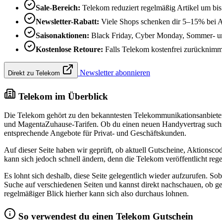
Sale-Bereich:
Telekom reduziert regelmäßig Artikel um bi
Newsletter-Rabatt:
Viele Shops schenken dir 5–15% bei 
Saisonaktionen:
Black Friday, Cyber Monday, Sommer- und
Kostenlose Retoure:
Falls Telekom kostenfrei zurücknimmt,
Newsletter abonnieren
Direkt zu Telekom
Telekom im Überblick
Die Telekom gehört zu den bekanntesten Telekommunikationsanbietern
und MagentaZuhause-Tarifen. Ob du einen neuen Handyvertrag suchst,
entsprechende Angebote für Privat- und Geschäftskunden.
Auf dieser Seite haben wir geprüft, ob aktuell Gutscheine, Aktionsc
kann sich jedoch schnell ändern, denn die Telekom veröffentlicht re
Es lohnt sich deshalb, diese Seite gelegentlich wieder aufzurufen. So
Suche auf verschiedenen Seiten und kannst direkt nachschauen, ob ger
regelmäßiger Blick hierher kann sich also durchaus lohnen.
So verwendest du einen Telekom Gutschein