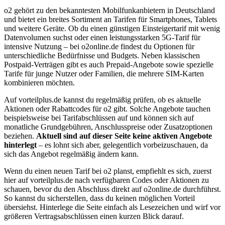
o2 gehört zu den bekanntesten Mobilfunkanbietern in Deutschland
und bietet ein breites Sortiment an Tarifen für Smartphones, Tablets
und weitere Geräte. Ob du einen günstigen Einsteigertarif mit wenig
Datenvolumen suchst oder einen leistungsstarken 5G-Tarif für
intensive Nutzung – bei o2online.de findest du Optionen für
unterschiedliche Bedürfnisse und Budgets. Neben klassischen
Postpaid-Verträgen gibt es auch Prepaid-Angebote sowie spezielle
Tarife für junge Nutzer oder Familien, die mehrere SIM-Karten
kombinieren möchten.
Auf vorteilplus.de kannst du regelmäßig prüfen, ob es aktuelle
Aktionen oder Rabattcodes für o2 gibt. Solche Angebote tauchen
beispielsweise bei Tarifabschlüssen auf und können sich auf
monatliche Grundgebühren, Anschlusspreise oder Zusatzoptionen
beziehen.
Aktuell sind auf dieser Seite keine aktiven Angebote
hinterlegt
– es lohnt sich aber, gelegentlich vorbeizuschauen, da
sich das Angebot regelmäßig ändern kann.
Wenn du einen neuen Tarif bei o2 planst, empfiehlt es sich, zuerst
hier auf vorteilplus.de nach verfügbaren Codes oder Aktionen zu
schauen, bevor du den Abschluss direkt auf o2online.de durchführst.
So kannst du sicherstellen, dass du keinen möglichen Vorteil
übersiehst. Hinterlege die Seite einfach als Lesezeichen und wirf vor
größeren Vertragsabschlüssen einen kurzen Blick darauf.