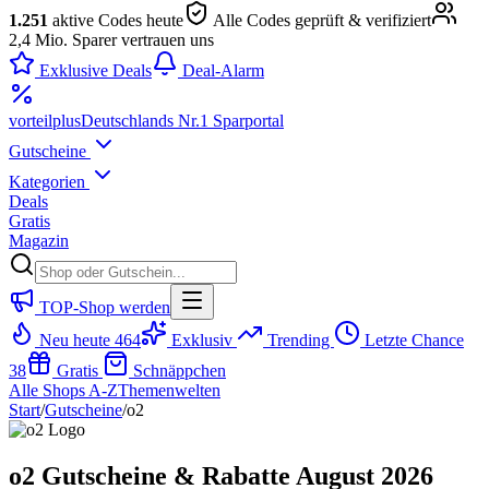
1.251
aktive Codes heute
Alle Codes geprüft & verifiziert
2,4 Mio. Sparer vertrauen uns
Exklusive Deals
Deal-Alarm
vorteil
plus
Deutschlands Nr.1 Sparportal
Gutscheine
Kategorien
Deals
Gratis
Magazin
TOP-Shop werden
Neu heute
464
Exklusiv
Trending
Letzte Chance
38
Gratis
Schnäppchen
Alle Shops A-Z
Themenwelten
Start
/
Gutscheine
/
o2
o2 Gutscheine & Rabatte August 2026