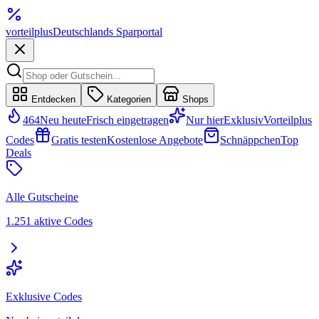
vorteil
plus
Deutschlands Sparportal
Entdecken
Kategorien
Shops
464
Neu heute
Frisch eingetragen
Nur hier
Exklusiv
Vorteilplus
Codes
Gratis testen
Kostenlose Angebote
Schnäppchen
Top
Deals
Alle Gutscheine
1.251 aktive Codes
Exklusive Codes