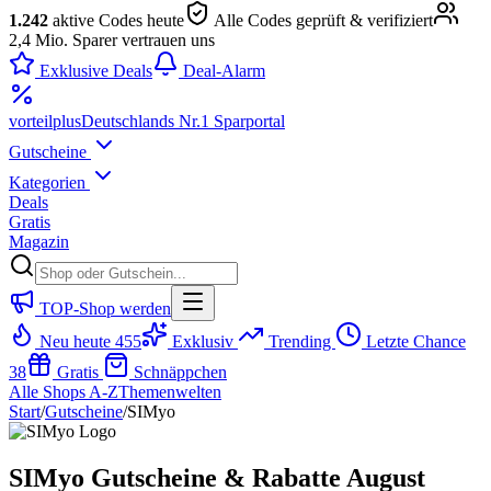
1.242
aktive Codes heute
Alle Codes geprüft & verifiziert
2,4 Mio. Sparer vertrauen uns
Exklusive Deals
Deal-Alarm
vorteil
plus
Deutschlands Nr.1 Sparportal
Gutscheine
Kategorien
Deals
Gratis
Magazin
TOP-Shop werden
Neu heute
455
Exklusiv
Trending
Letzte Chance
38
Gratis
Schnäppchen
Alle Shops A-Z
Themenwelten
Start
/
Gutscheine
/
SIMyo
SIMyo Gutscheine & Rabatte August