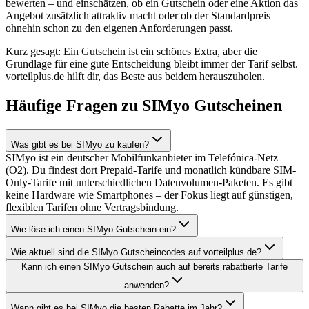
bewerten – und einschätzen, ob ein Gutschein oder eine Aktion das
Angebot zusätzlich attraktiv macht oder ob der Standardpreis
ohnehin schon zu den eigenen Anforderungen passt.
Kurz gesagt: Ein Gutschein ist ein schönes Extra, aber die
Grundlage für eine gute Entscheidung bleibt immer der Tarif selbst.
vorteilplus.de hilft dir, das Beste aus beidem herauszuholen.
Häufige Fragen zu SIMyo Gutscheinen
Was gibt es bei SIMyo zu kaufen?
SIMyo ist ein deutscher Mobilfunkanbieter im Telefónica-Netz
(O2). Du findest dort Prepaid-Tarife und monatlich kündbare SIM-
Only-Tarife mit unterschiedlichen Datenvolumen-Paketen. Es gibt
keine Hardware wie Smartphones – der Fokus liegt auf günstigen,
flexiblen Tarifen ohne Vertragsbindung.
Wie löse ich einen SIMyo Gutschein ein?
Wie aktuell sind die SIMyo Gutscheincodes auf vorteilplus.de?
Kann ich einen SIMyo Gutschein auch auf bereits rabattierte Tarife
anwenden?
Wann gibt es bei SIMyo die besten Rabatte im Jahr?