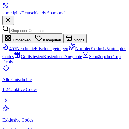
vorteil
plus
Deutschlands Sparportal
Entdecken
Kategorien
Shops
455
Neu heute
Frisch eingetragen
Nur hier
Exklusiv
Vorteilplus
Codes
Gratis testen
Kostenlose Angebote
Schnäppchen
Top
Deals
Alle Gutscheine
1.242 aktive Codes
Exklusive Codes