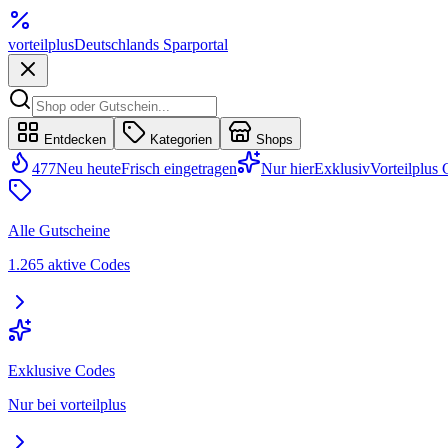
vorteil
plus
Deutschlands Sparportal
Entdecken
Kategorien
Shops
477
Neu heute
Frisch eingetragen
Nur hier
Exklusiv
Vorteilplus
Alle Gutscheine
1.265 aktive Codes
Exklusive Codes
Nur bei vorteilplus