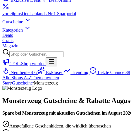
Exklusive Deals
Deal-Alarm
vorteil
plus
Deutschlands Nr.1 Sparportal
Gutscheine
Kategorien
Deals
Gratis
Magazin
TOP-Shop werden
Neu heute
477
Exklusiv
Trending
Letzte Chance
38
Alle Shops A-Z
Themenwelten
Start
/
Gutscheine
/
Monsterzeug
Monsterzeug Gutscheine & Rabatte Augus
Spare bei Monsterzeug mit aktuellen Gutscheinen im August 2026
Ausgefallene Geschenkideen, die wirklich überraschen