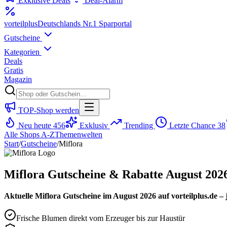
Exklusive Deals
Deal-Alarm
vorteil
plus
Deutschlands Nr.1 Sparportal
Gutscheine
Kategorien
Deals
Gratis
Magazin
TOP-Shop werden
Neu heute
456
Exklusiv
Trending
Letzte Chance
38
Alle Shops A-Z
Themenwelten
Start
/
Gutscheine
/
Miflora
Miflora Gutscheine & Rabatte August 202
Aktuelle Miflora Gutscheine im August 2026 auf vorteilplus.de 
Frische Blumen direkt vom Erzeuger bis zur Haustür