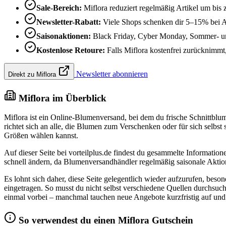
Sale-Bereich:
Miflora reduziert regelmäßig Artikel um bis
Newsletter-Rabatt:
Viele Shops schenken dir 5–15% bei 
Saisonaktionen:
Black Friday, Cyber Monday, Sommer- und
Kostenlose Retoure:
Falls Miflora kostenfrei zurücknimmt, 
Newsletter abonnieren
Direkt zu Miflora
Miflora im Überblick
Miflora ist ein Online-Blumenversand, bei dem du frische Schnittblu
richtet sich an alle, die Blumen zum Verschenken oder für sich selbs
Größen wählen kannst.
Auf dieser Seite bei vorteilplus.de findest du gesammelte Informatio
schnell ändern, da Blumenversandhändler regelmäßig saisonale Aktion
Es lohnt sich daher, diese Seite gelegentlich wieder aufzurufen, bes
eingetragen. So musst du nicht selbst verschiedene Quellen durchsuche
einmal vorbei – manchmal tauchen neue Angebote kurzfristig auf und 
So verwendest du einen Miflora Gutschein