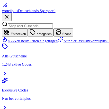
vorteil
plus
Deutschlands Sparportal
Entdecken
Kategorien
Shops
456
Neu heute
Frisch eingetragen
Nur hier
Exklusiv
Vorteilplus
Alle Gutscheine
1.243 aktive Codes
Exklusive Codes
Nur bei vorteilplus