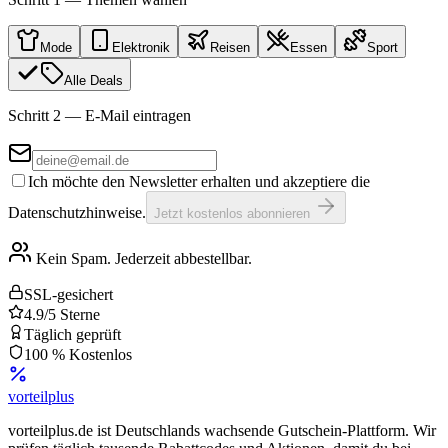
Mode
Elektronik
Reisen
Essen
Sport
Alle Deals
Schritt 2 — E-Mail eintragen
Ich möchte den Newsletter erhalten und akzeptiere die
Datenschutzhinweise.
Jetzt kostenlos abonnieren
Kein Spam. Jederzeit abbestellbar.
SSL-gesichert
4.9/5 Sterne
Täglich geprüft
100 % Kostenlos
vorteil
plus
vorteilplus.de ist Deutschlands wachsende Gutschein-Plattform. Wir