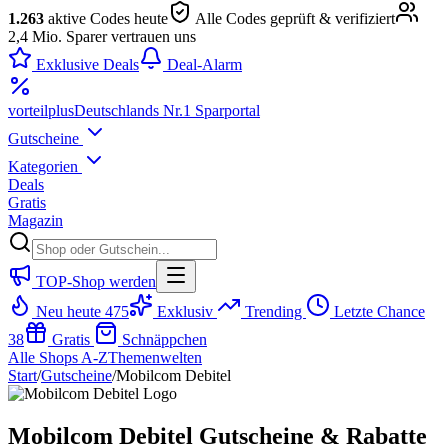
1.263
aktive Codes heute
Alle Codes geprüft & verifiziert
2,4 Mio. Sparer vertrauen uns
Exklusive Deals
Deal-Alarm
vorteil
plus
Deutschlands Nr.1 Sparportal
Gutscheine
Kategorien
Deals
Gratis
Magazin
TOP-Shop werden
Neu heute
475
Exklusiv
Trending
Letzte Chance
38
Gratis
Schnäppchen
Alle Shops A-Z
Themenwelten
Start
/
Gutscheine
/
Mobilcom Debitel
Mobilcom Debitel Gutscheine & Rabatte