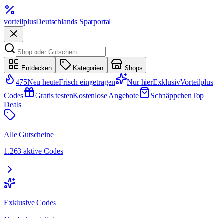
vorteil
plus
Deutschlands Sparportal
Entdecken
Kategorien
Shops
475
Neu heute
Frisch eingetragen
Nur hier
Exklusiv
Vorteilplus
Codes
Gratis testen
Kostenlose Angebote
Schnäppchen
Top
Deals
Alle Gutscheine
1.263 aktive Codes
Exklusive Codes