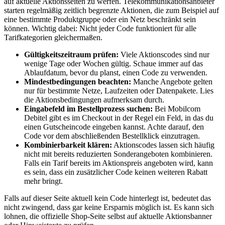
auf aktuelle Aktionsseiten zu werfen. Telekommunikationsanbieter
starten regelmäßig zeitlich begrenzte Aktionen, die zum Beispiel auf
eine bestimmte Produktgruppe oder ein Netz beschränkt sein
können. Wichtig dabei: Nicht jeder Code funktioniert für alle
Tarifkategorien gleichermaßen.
Gültigkeitszeitraum prüfen:
Viele Aktionscodes sind nur
wenige Tage oder Wochen gültig. Schaue immer auf das
Ablaufdatum, bevor du planst, einen Code zu verwenden.
Mindestbedingungen beachten:
Manche Angebote gelten
nur für bestimmte Netze, Laufzeiten oder Datenpakete. Lies
die Aktionsbedingungen aufmerksam durch.
Eingabefeld im Bestellprozess suchen:
Bei Mobilcom
Debitel gibt es im Checkout in der Regel ein Feld, in das du
einen Gutscheincode eingeben kannst. Achte darauf, den
Code vor dem abschließenden Bestellklick einzutragen.
Kombinierbarkeit klären:
Aktionscodes lassen sich häufig
nicht mit bereits reduzierten Sonderangeboten kombinieren.
Falls ein Tarif bereits im Aktionspreis angeboten wird, kann
es sein, dass ein zusätzlicher Code keinen weiteren Rabatt
mehr bringt.
Falls auf dieser Seite aktuell kein Code hinterlegt ist, bedeutet das
nicht zwingend, dass gar keine Ersparnis möglich ist. Es kann sich
lohnen, die offizielle Shop-Seite selbst auf aktuelle Aktionsbanner