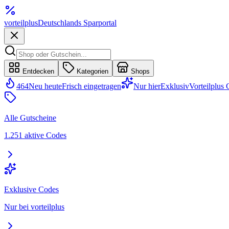
vorteil
plus
Deutschlands Sparportal
Entdecken
Kategorien
Shops
464
Neu heute
Frisch eingetragen
Nur hier
Exklusiv
Vorteilplus
Alle Gutscheine
1.251 aktive Codes
Exklusive Codes
Nur bei vorteilplus