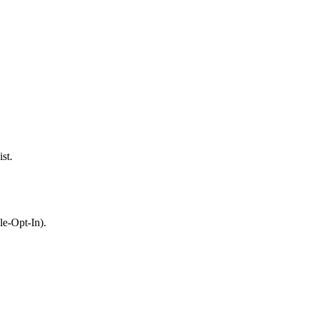
st.
le-Opt-In).