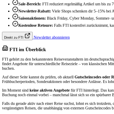
Sale-Bereich:
FTI reduziert regelmäßig Artikel um bis zu 
Newsletter-Rabatt:
Viele Shops schenken dir 5–15% bei 
Saisonaktionen:
Black Friday, Cyber Monday, Sommer- und
Kostenlose Retoure:
Falls FTI kostenfrei zurücknimmt, kann
Newsletter abonnieren
Direkt zu FTI
FTI im Überblick
FTI gehört zu den bekanntesten Reiseveranstaltern im deutschsprachig
findet Angebote für unterschiedliche Reiseziele – von klassischen Mi
buchen.
Auf dieser Seite kannst du prüfen, ob aktuell
Gutscheincodes oder R
Frühbucherperioden, Sonderaktionen oder besondere Anlässe. Es lohnt 
Im Moment sind
keine aktiven Angebote
für FTI hinterlegt. Das kan
Buchung noch einmal vorbei – manchmal lässt sich so ein spürbarer 
Falls du gerade aktiv nach einer Reise suchst, lohnt es sich trotzdem, 
vergünstigten Reisen, die unabhängig von externen Gutscheincodes b