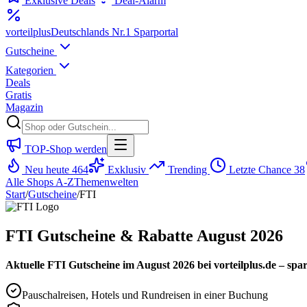
Exklusive Deals
Deal-Alarm
vorteil
plus
Deutschlands Nr.1 Sparportal
Gutscheine
Kategorien
Deals
Gratis
Magazin
TOP-Shop werden
Neu heute
464
Exklusiv
Trending
Letzte Chance
38
Alle Shops A-Z
Themenwelten
Start
/
Gutscheine
/
FTI
FTI Gutscheine & Rabatte August 2026
Aktuelle FTI Gutscheine im August 2026 bei vorteilplus.de – spa
Pauschalreisen, Hotels und Rundreisen in einer Buchung