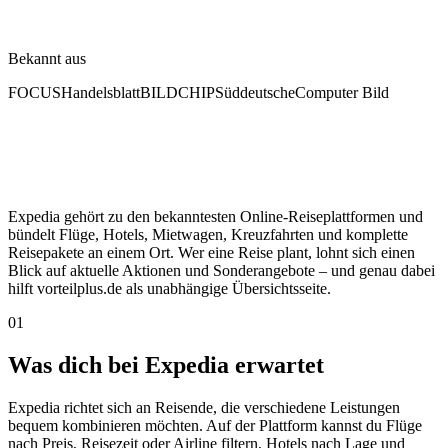
Bekannt aus
FOCUS
Handelsblatt
BILD
CHIP
Süddeutsche
Computer Bild
Expedia gehört zu den bekanntesten Online-Reiseplattformen und
bündelt Flüge, Hotels, Mietwagen, Kreuzfahrten und komplette
Reisepakete an einem Ort. Wer eine Reise plant, lohnt sich einen
Blick auf aktuelle Aktionen und Sonderangebote – und genau dabei
hilft vorteilplus.de als unabhängige Übersichtsseite.
01
Was dich bei Expedia erwartet
Expedia richtet sich an Reisende, die verschiedene Leistungen
bequem kombinieren möchten. Auf der Plattform kannst du Flüge
nach Preis, Reisezeit oder Airline filtern, Hotels nach Lage und