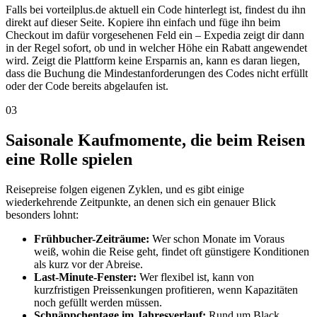
Falls bei vorteilplus.de aktuell ein Code hinterlegt ist, findest du ihn
direkt auf dieser Seite. Kopiere ihn einfach und füge ihn beim
Checkout im dafür vorgesehenen Feld ein – Expedia zeigt dir dann
in der Regel sofort, ob und in welcher Höhe ein Rabatt angewendet
wird. Zeigt die Plattform keine Ersparnis an, kann es daran liegen,
dass die Buchung die Mindestanforderungen des Codes nicht erfüllt
oder der Code bereits abgelaufen ist.
03
Saisonale Kaufmomente, die beim Reisen
eine Rolle spielen
Reisepreise folgen eigenen Zyklen, und es gibt einige
wiederkehrende Zeitpunkte, an denen sich ein genauer Blick
besonders lohnt:
Frühbucher-Zeiträume:
Wer schon Monate im Voraus
weiß, wohin die Reise geht, findet oft günstigere Konditionen
als kurz vor der Abreise.
Last-Minute-Fenster:
Wer flexibel ist, kann von
kurzfristigen Preissenkungen profitieren, wenn Kapazitäten
noch gefüllt werden müssen.
Schnäppchentage im Jahresverlauf:
Rund um Black