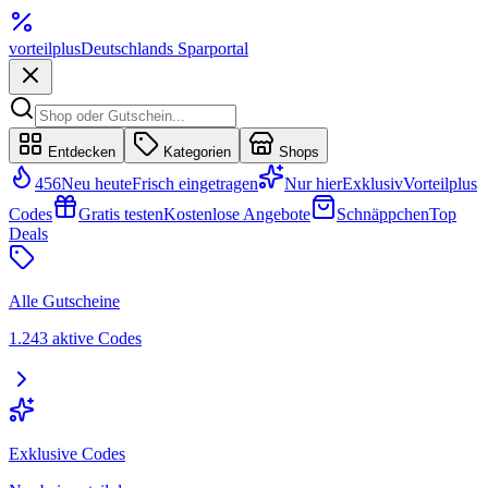
vorteil
plus
Deutschlands Sparportal
Entdecken
Kategorien
Shops
456
Neu heute
Frisch eingetragen
Nur hier
Exklusiv
Vorteilplus
Codes
Gratis testen
Kostenlose Angebote
Schnäppchen
Top
Deals
Alle Gutscheine
1.243 aktive Codes
Exklusive Codes