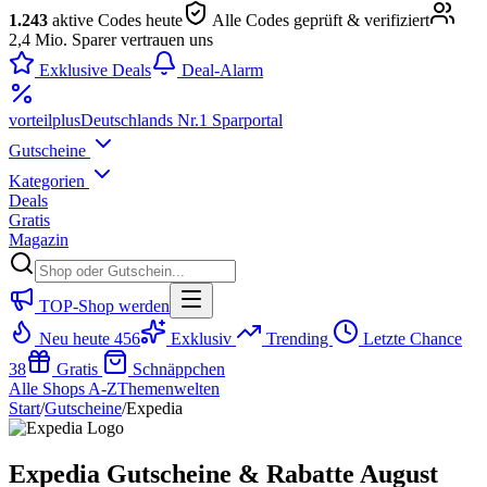
1.243
aktive Codes heute
Alle Codes geprüft & verifiziert
2,4 Mio. Sparer vertrauen uns
Exklusive Deals
Deal-Alarm
vorteil
plus
Deutschlands Nr.1 Sparportal
Gutscheine
Kategorien
Deals
Gratis
Magazin
TOP-Shop werden
Neu heute
456
Exklusiv
Trending
Letzte Chance
38
Gratis
Schnäppchen
Alle Shops A-Z
Themenwelten
Start
/
Gutscheine
/
Expedia
Expedia Gutscheine & Rabatte August