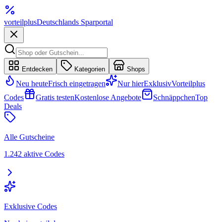
vorteil
plus
Deutschlands Sparportal
Entdecken
Kategorien
Shops
Neu heute
Frisch eingetragen
Nur hier
Exklusiv
Vorteilplus
Codes
Gratis testen
Kostenlose Angebote
Schnäppchen
Top
Deals
Alle Gutscheine
1.242 aktive Codes
Exklusive Codes