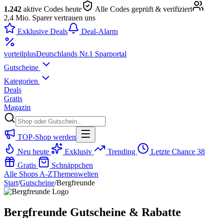
1.242
aktive Codes heute
Alle Codes geprüft & verifiziert
2,4 Mio. Sparer vertrauen uns
Exklusive Deals
Deal-Alarm
vorteil
plus
Deutschlands Nr.1 Sparportal
Gutscheine
Kategorien
Deals
Gratis
Magazin
TOP-Shop werden
Neu heute
Exklusiv
Trending
Letzte Chance
38
Gratis
Schnäppchen
Alle Shops A-Z
Themenwelten
Start
/
Gutscheine
/
Bergfreunde
Bergfreunde Gutscheine & Rabatte