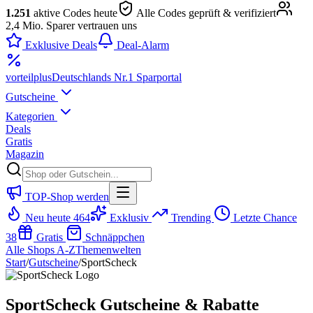
1.251
aktive Codes heute
Alle Codes geprüft & verifiziert
2,4 Mio. Sparer vertrauen uns
Exklusive Deals
Deal-Alarm
vorteil
plus
Deutschlands Nr.1 Sparportal
Gutscheine
Kategorien
Deals
Gratis
Magazin
TOP-Shop werden
Neu heute
464
Exklusiv
Trending
Letzte Chance
38
Gratis
Schnäppchen
Alle Shops A-Z
Themenwelten
Start
/
Gutscheine
/
SportScheck
SportScheck Gutscheine & Rabatte