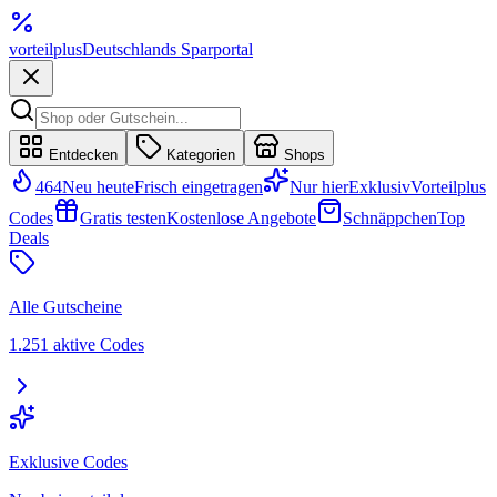
vorteil
plus
Deutschlands Sparportal
Entdecken
Kategorien
Shops
464
Neu heute
Frisch eingetragen
Nur hier
Exklusiv
Vorteilplus
Codes
Gratis testen
Kostenlose Angebote
Schnäppchen
Top
Deals
Alle Gutscheine
1.251 aktive Codes
Exklusive Codes