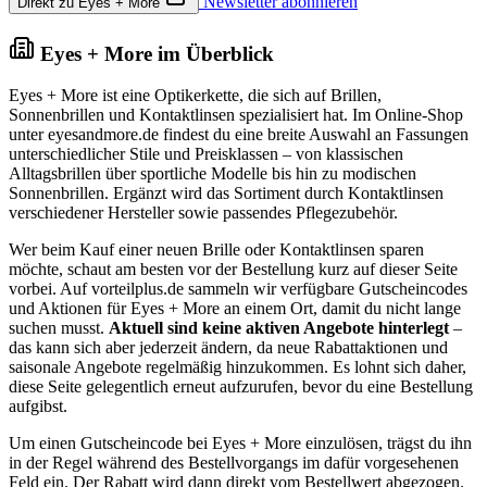
Newsletter abonnieren
Direkt zu Eyes + More
Eyes + More im Überblick
Eyes + More ist eine Optikerkette, die sich auf Brillen,
Sonnenbrillen und Kontaktlinsen spezialisiert hat. Im Online-Shop
unter eyesandmore.de findest du eine breite Auswahl an Fassungen
unterschiedlicher Stile und Preisklassen – von klassischen
Alltagsbrillen über sportliche Modelle bis hin zu modischen
Sonnenbrillen. Ergänzt wird das Sortiment durch Kontaktlinsen
verschiedener Hersteller sowie passendes Pflegezubehör.
Wer beim Kauf einer neuen Brille oder Kontaktlinsen sparen
möchte, schaut am besten vor der Bestellung kurz auf dieser Seite
vorbei. Auf vorteilplus.de sammeln wir verfügbare Gutscheincodes
und Aktionen für Eyes + More an einem Ort, damit du nicht lange
suchen musst.
Aktuell sind keine aktiven Angebote hinterlegt
–
das kann sich aber jederzeit ändern, da neue Rabattaktionen und
saisonale Angebote regelmäßig hinzukommen. Es lohnt sich daher,
diese Seite gelegentlich erneut aufzurufen, bevor du eine Bestellung
aufgibst.
Um einen Gutscheincode bei Eyes + More einzulösen, trägst du ihn
in der Regel während des Bestellvorgangs im dafür vorgesehenen
Feld ein. Der Rabatt wird dann direkt vom Bestellwert abgezogen.