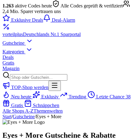
1.263
aktive Codes heute
Alle Codes geprüft & verifiziert
2,4 Mio. Sparer vertrauen uns
Exklusive Deals
Deal-Alarm
vorteil
plus
Deutschlands Nr.1 Sparportal
Gutscheine
Kategorien
Deals
Gratis
Magazin
TOP-Shop werden
Neu heute
Exklusiv
Trending
Letzte Chance
38
Gratis
Schnäppchen
Alle Shops A-Z
Themenwelten
Start
/
Gutscheine
/
Eyes + More
Eyes + More Gutscheine & Rabatte