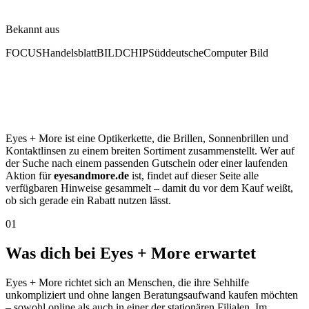
Bekannt aus
FOCUS
Handelsblatt
BILD
CHIP
Süddeutsche
Computer Bild
Eyes + More ist eine Optikerkette, die Brillen, Sonnenbrillen und
Kontaktlinsen zu einem breiten Sortiment zusammenstellt. Wer auf
der Suche nach einem passenden Gutschein oder einer laufenden
Aktion für
eyesandmore.de
ist, findet auf dieser Seite alle
verfügbaren Hinweise gesammelt – damit du vor dem Kauf weißt,
ob sich gerade ein Rabatt nutzen lässt.
01
Was dich bei Eyes + More erwartet
Eyes + More richtet sich an Menschen, die ihre Sehhilfe
unkompliziert und ohne langen Beratungsaufwand kaufen möchten
– sowohl online als auch in einer der stationären Filialen. Im