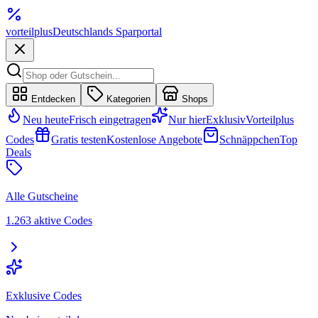
vorteil
plus
Deutschlands Sparportal
Entdecken
Kategorien
Shops
Neu heute
Frisch eingetragen
Nur hier
Exklusiv
Vorteilplus
Codes
Gratis testen
Kostenlose Angebote
Schnäppchen
Top
Deals
Alle Gutscheine
1.263 aktive Codes
Exklusive Codes