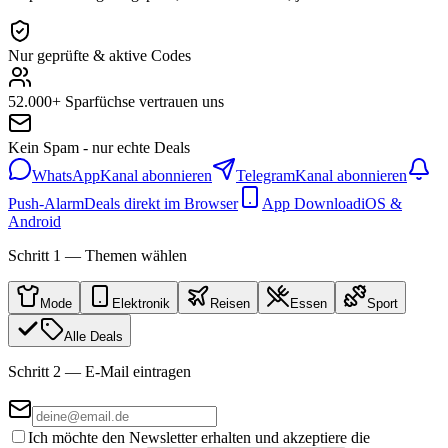
Nur geprüfte & aktive Codes
52.000+ Sparfüchse vertrauen uns
Kein Spam - nur echte Deals
WhatsApp
Kanal abonnieren
Telegram
Kanal abonnieren
Push-Alarm
Deals direkt im Browser
App Download
iOS &
Android
Schritt 1 — Themen wählen
Mode
Elektronik
Reisen
Essen
Sport
Alle Deals
Schritt 2 — E-Mail eintragen
Ich möchte den Newsletter erhalten und akzeptiere die