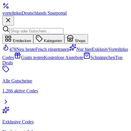
vorteil
plus
Deutschlands Sparportal
Entdecken
Kategorien
Shops
478
Neu heute
Frisch eingetragen
Nur hier
Exklusiv
Vorteilplus
Codes
Gratis testen
Kostenlose Angebote
Schnäppchen
Top
Deals
Alle Gutscheine
1.266 aktive Codes
Exklusive Codes