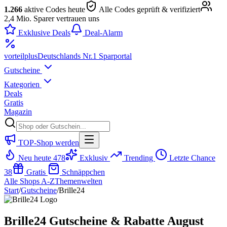
1.266
aktive Codes heute
Alle Codes geprüft & verifiziert
2,4 Mio. Sparer vertrauen uns
Exklusive Deals
Deal-Alarm
vorteil
plus
Deutschlands Nr.1 Sparportal
Gutscheine
Kategorien
Deals
Gratis
Magazin
TOP-Shop werden
Neu heute
478
Exklusiv
Trending
Letzte Chance
38
Gratis
Schnäppchen
Alle Shops A-Z
Themenwelten
Start
/
Gutscheine
/
Brille24
Brille24 Gutscheine & Rabatte August