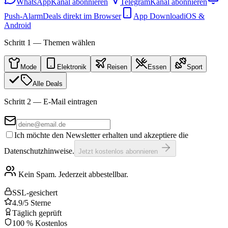
WhatsApp
Kanal abonnieren
Telegram
Kanal abonnieren
Push-Alarm
Deals direkt im Browser
App Download
iOS &
Android
Schritt 1 — Themen wählen
Mode
Elektronik
Reisen
Essen
Sport
Alle Deals
Schritt 2 — E-Mail eintragen
Ich möchte den Newsletter erhalten und akzeptiere die
Datenschutzhinweise.
Jetzt kostenlos abonnieren
Kein Spam. Jederzeit abbestellbar.
SSL-gesichert
4.9/5 Sterne
Täglich geprüft
100 % Kostenlos