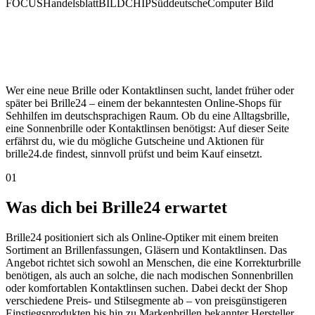
FOCUS
Handelsblatt
BILD
CHIP
Süddeutsche
Computer Bild
Wer eine neue Brille oder Kontaktlinsen sucht, landet früher oder
später bei Brille24 – einem der bekanntesten Online-Shops für
Sehhilfen im deutschsprachigen Raum. Ob du eine Alltagsbrille,
eine Sonnenbrille oder Kontaktlinsen benötigst: Auf dieser Seite
erfährst du, wie du mögliche Gutscheine und Aktionen für
brille24.de findest, sinnvoll prüfst und beim Kauf einsetzt.
01
Was dich bei Brille24 erwartet
Brille24 positioniert sich als Online-Optiker mit einem breiten
Sortiment an Brillenfassungen, Gläsern und Kontaktlinsen. Das
Angebot richtet sich sowohl an Menschen, die eine Korrekturbrille
benötigen, als auch an solche, die nach modischen Sonnenbrillen
oder komfortablen Kontaktlinsen suchen. Dabei deckt der Shop
verschiedene Preis- und Stilsegmente ab – von preisgünstigeren
Einstiegsprodukten bis hin zu Markenbrillen bekannter Hersteller.