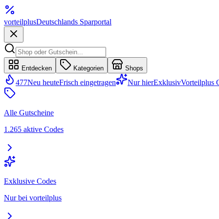
vorteil
plus
Deutschlands Sparportal
Entdecken
Kategorien
Shops
477
Neu heute
Frisch eingetragen
Nur hier
Exklusiv
Vorteilplus
Alle Gutscheine
1.265 aktive Codes
Exklusive Codes
Nur bei vorteilplus