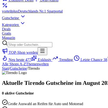
Exklusive Deals
Deal-Alarm
vorteil
plus
Deutschlands Nr.1 Sparportal
Gutscheine
Kategorien
Deals
Gratis
Magazin
TOP-Shop werden
Neu heute
477
Exklusiv
Trending
Letzte Chance
38
Alle Shops A-Z
Themenwelten
Start
/
Gutscheine
/
Tirendo
Aktuelle Tirendo Gutscheine im August 202
0 aktive Gutscheine
Große Auswahl an Reifen für Auto und Motorrad