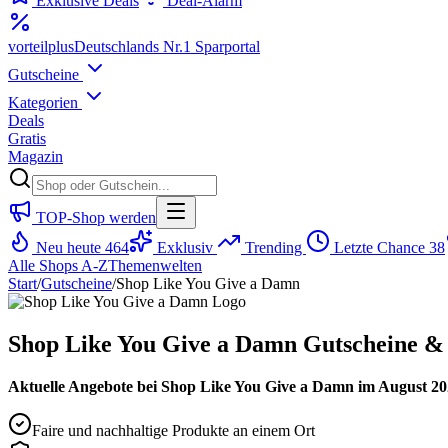
Exklusive Deals
Deal-Alarm
vorteil
plus
Deutschlands Nr.1 Sparportal
Gutscheine
Kategorien
Deals
Gratis
Magazin
TOP-Shop werden
Neu heute
464
Exklusiv
Trending
Letzte Chance
38
Alle Shops A-Z
Themenwelten
Start
/
Gutscheine
/
Shop Like You Give a Damn
Shop Like You Give a Damn Gutscheine & 
Aktuelle Angebote bei Shop Like You Give a Damn im August 2026
Faire und nachhaltige Produkte an einem Ort