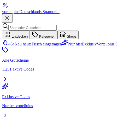
vorteil
plus
Deutschlands Sparportal
Entdecken
Kategorien
Shops
464
Neu heute
Frisch eingetragen
Nur hier
Exklusiv
Vorteilplus
Alle Gutscheine
1.251 aktive Codes
Exklusive Codes
Nur bei vorteilplus