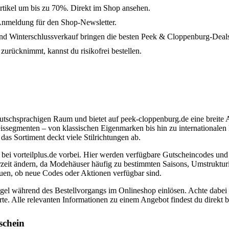
tikel um bis zu 70%. Direkt im Shop ansehen.
Anmeldung für den Shop-Newsletter.
d Winterschlussverkauf bringen die besten Peek & Cloppenburg-Deal
urücknimmt, kannst du risikofrei bestellen.
tschsprachigen Raum und bietet auf peek-cloppenburg.de eine breite
issegmenten – von klassischen Eigenmarken bis hin zu internationalen 
das Sortiment deckt viele Stilrichtungen ab.
 bei vorteilplus.de vorbei. Hier werden verfügbare Gutscheincodes u
rzeit ändern, da Modehäuser häufig zu bestimmten Saisons, Umstruktur
auen, ob neue Codes oder Aktionen verfügbar sind.
gel während des Bestellvorgangs im Onlineshop einlösen. Achte dabei a
 Alle relevanten Informationen zu einem Angebot findest du direkt bei
schein