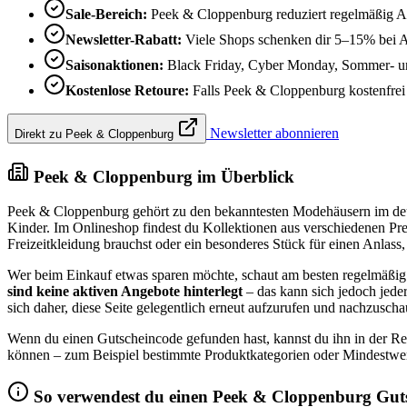
Sale-Bereich:
Peek & Cloppenburg reduziert regelmäßig Ar
Newsletter-Rabatt:
Viele Shops schenken dir 5–15% bei 
Saisonaktionen:
Black Friday, Cyber Monday, Sommer- un
Kostenlose Retoure:
Falls Peek & Cloppenburg kostenfrei z
Newsletter abonnieren
Direkt zu Peek & Cloppenburg
Peek & Cloppenburg im Überblick
Peek & Cloppenburg gehört zu den bekanntesten Modehäusern im deu
Kinder. Im Onlineshop findest du Kollektionen aus verschiedenen Pre
Freizeitkleidung brauchst oder ein besonderes Stück für einen Anlass, 
Wer beim Einkauf etwas sparen möchte, schaut am besten regelmäßig
sind keine aktiven Angebote hinterlegt
– das kann sich jedoch jede
sich daher, diese Seite gelegentlich erneut aufzurufen und nachzusch
Wenn du einen Gutscheincode gefunden hast, kannst du ihn in der Re
können – zum Beispiel bestimmte Produktkategorien oder Mindestwerte.
So verwendest du einen Peek & Cloppenburg Gut