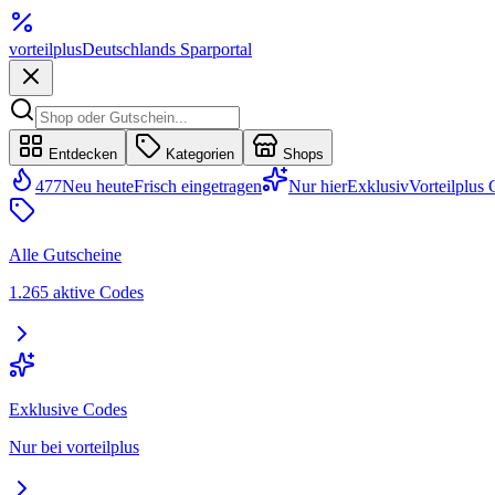
vorteil
plus
Deutschlands Sparportal
Entdecken
Kategorien
Shops
477
Neu heute
Frisch eingetragen
Nur hier
Exklusiv
Vorteilplus
Alle Gutscheine
1.265 aktive Codes
Exklusive Codes
Nur bei vorteilplus