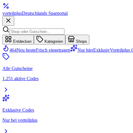
vorteil
plus
Deutschlands Sparportal
Entdecken
Kategorien
Shops
464
Neu heute
Frisch eingetragen
Nur hier
Exklusiv
Vorteilplus
Alle Gutscheine
1.251 aktive Codes
Exklusive Codes
Nur bei vorteilplus