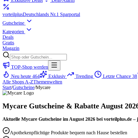
Exklusive Deals
Deal-Alarm
vorteil
plus
Deutschlands Nr.1 Sparportal
Gutscheine
Kategorien
Deals
Gratis
Magazin
TOP-Shop werden
Neu heute
464
Exklusiv
Trending
Letzte Chance
38
Alle Shops A-Z
Themenwelten
Start
/
Gutscheine
/
Mycare
Mycare Gutscheine & Rabatte August 202
Aktuelle Mycare Gutscheine im August 2026 bei vorteilplus.de – j
Apothekenpflichtige Produkte bequem nach Hause bestellen