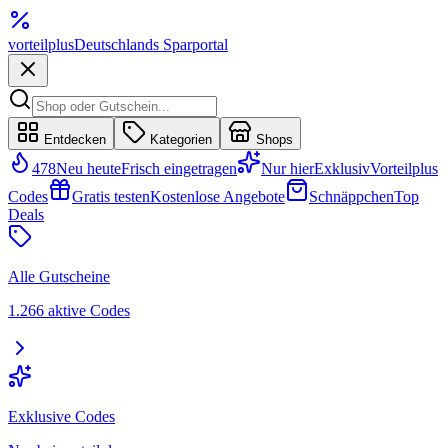
vorteil
plus
Deutschlands Sparportal
Entdecken
Kategorien
Shops
478
Neu heute
Frisch eingetragen
Nur hier
Exklusiv
Vorteilplus
Codes
Gratis testen
Kostenlose Angebote
Schnäppchen
Top
Deals
Alle Gutscheine
1.266 aktive Codes
Exklusive Codes