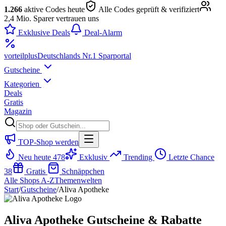
1.266
aktive Codes heute
Alle Codes geprüft & verifiziert
2,4 Mio. Sparer vertrauen uns
Exklusive Deals
Deal-Alarm
vorteil
plus
Deutschlands Nr.1 Sparportal
Gutscheine
Kategorien
Deals
Gratis
Magazin
TOP-Shop werden
Neu heute
478
Exklusiv
Trending
Letzte Chance
38
Gratis
Schnäppchen
Alle Shops A-Z
Themenwelten
Start
/
Gutscheine
/
Aliva Apotheke
Aliva Apotheke Gutscheine & Rabatte