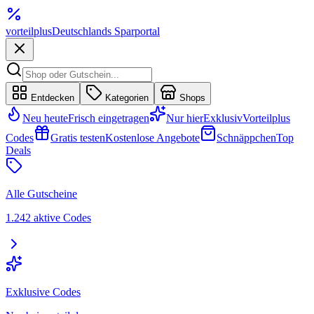
vorteil
plus
Deutschlands Sparportal
Entdecken
Kategorien
Shops
Neu heute
Frisch eingetragen
Nur hier
Exklusiv
Vorteilplus
Codes
Gratis testen
Kostenlose Angebote
Schnäppchen
Top
Deals
Alle Gutscheine
1.242 aktive Codes
Exklusive Codes