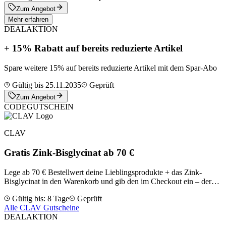
Zum Angebot
Mehr erfahren
DEAL
AKTION
+ 15% Rabatt auf bereits reduzierte Artikel
Spare weitere 15% auf bereits reduzierte Artikel mit dem Spar-Abo
Gültig bis 25.11.2035
Geprüft
Zum Angebot
CODE
GUTSCHEIN
CLAV
Gratis Zink-Bisglycinat ab 70 €
Lege ab 70 € Bestellwert deine Lieblingsprodukte + das Zink-
Bisglycinat in den Warenkorb und gib den im Checkout ein – der
Wert des Zinks wird automatisch abgezogen. Kostenloser Versand
Gültig bis: 8 Tage
Geprüft
ab 49 € gilt weiterhin
Alle CLAV Gutscheine
DEAL
AKTION