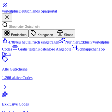
vorteil
plus
Deutschlands Sparportal
Entdecken
Kategorien
Shops
478
Neu heute
Frisch eingetragen
Nur hier
Exklusiv
Vorteilplus
Codes
Gratis testen
Kostenlose Angebote
Schnäppchen
Top
Deals
Alle Gutscheine
1.266 aktive Codes
Exklusive Codes