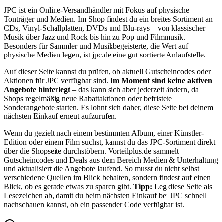
JPC ist ein Online-Versandhändler mit Fokus auf physische
Tonträger und Medien. Im Shop findest du ein breites Sortiment an
CDs, Vinyl-Schallplatten, DVDs und Blu-rays – von klassischer
Musik über Jazz und Rock bis hin zu Pop und Filmmusik.
Besonders für Sammler und Musikbegeisterte, die Wert auf
physische Medien legen, ist jpc.de eine gut sortierte Anlaufstelle.
Auf dieser Seite kannst du prüfen, ob aktuell Gutscheincodes oder
Aktionen für JPC verfügbar sind.
Im Moment sind keine aktiven
Angebote hinterlegt
– das kann sich aber jederzeit ändern, da
Shops regelmäßig neue Rabattaktionen oder befristete
Sonderangebote starten. Es lohnt sich daher, diese Seite bei deinem
nächsten Einkauf erneut aufzurufen.
Wenn du gezielt nach einem bestimmten Album, einer Künstler-
Edition oder einem Film suchst, kannst du das JPC-Sortiment direkt
über die Shopseite durchstöbern. Vorteilplus.de sammelt
Gutscheincodes und Deals aus dem Bereich Medien & Unterhaltung
und aktualisiert die Angebote laufend. So musst du nicht selbst
verschiedene Quellen im Blick behalten, sondern findest auf einen
Blick, ob es gerade etwas zu sparen gibt.
Tipp:
Leg diese Seite als
Lesezeichen ab, damit du beim nächsten Einkauf bei JPC schnell
nachschauen kannst, ob ein passender Code verfügbar ist.