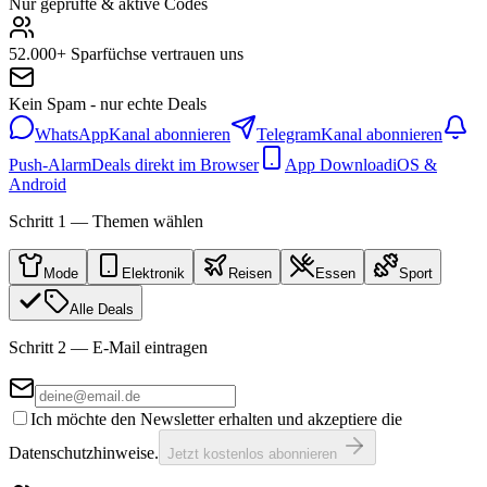
Nur geprüfte & aktive Codes
52.000+ Sparfüchse vertrauen uns
Kein Spam - nur echte Deals
WhatsApp
Kanal abonnieren
Telegram
Kanal abonnieren
Push-Alarm
Deals direkt im Browser
App Download
iOS &
Android
Schritt 1 — Themen wählen
Mode
Elektronik
Reisen
Essen
Sport
Alle Deals
Schritt 2 — E-Mail eintragen
Ich möchte den Newsletter erhalten und akzeptiere die
Datenschutzhinweise.
Jetzt kostenlos abonnieren