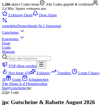
1.266
aktive Codes heute
Alle Codes geprüft & verifiziert
2,4 Mio. Sparer vertrauen uns
Exklusive Deals
Deal-Alarm
vorteil
plus
Deutschlands Nr.1 Sparportal
Gutscheine
Kategorien
Deals
Gratis
Magazin
TOP-Shop werden
Neu heute
478
Exklusiv
Trending
Letzte Chance
38
Gratis
Schnäppchen
Alle Shops A-Z
Themenwelten
Start
/
Gutscheine
/
jpc
jpc Gutscheine & Rabatte August 2026