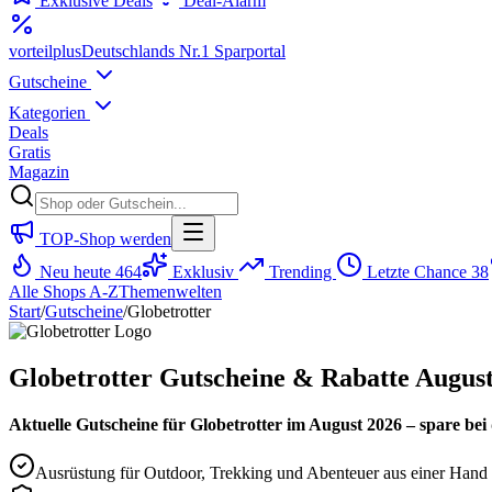
Exklusive Deals
Deal-Alarm
vorteil
plus
Deutschlands Nr.1 Sparportal
Gutscheine
Kategorien
Deals
Gratis
Magazin
TOP-Shop werden
Neu heute
464
Exklusiv
Trending
Letzte Chance
38
Alle Shops A-Z
Themenwelten
Start
/
Gutscheine
/
Globetrotter
Globetrotter Gutscheine & Rabatte Augus
Aktuelle Gutscheine für Globetrotter im August 2026 – spare be
Ausrüstung für Outdoor, Trekking und Abenteuer aus einer Hand