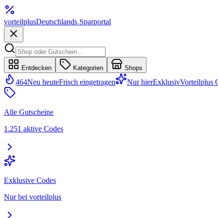
vorteil
plus
Deutschlands Sparportal
Entdecken
Kategorien
Shops
464
Neu heute
Frisch eingetragen
Nur hier
Exklusiv
Vorteilplus
Alle Gutscheine
1.251 aktive Codes
Exklusive Codes
Nur bei vorteilplus