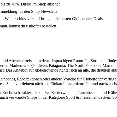
m bis zu 70%. Direkt im Shop ansehen.
Anmeldung für den Shop-Newsletter.
 Winterschlussverkauf bringen die besten Globetrotter-Deals.
mmt, kannst du risikofrei bestellen.
rt und Abenteuerreisen im deutschsprachigen Raum. Im Sortiment finde
lierten Marken wie Fjällräven, Patagonia, The North Face oder Mammu
 Das Angebot auf globetrotter.de richtet sich an alle, die draußen akt
heincodes, Rabattaktionen oder andere Vorteile für Globetrotter verfügb
, diese Seite vor deinem nächsten Einkauf kurz aufzurufen und nachzusc
 mit Erlebnischarakter – inklusive Kletterwänden, Tauchbecken und Kä
 auch verwandte Shops in der Kategorie Sport & Freizeit entdecken. So 