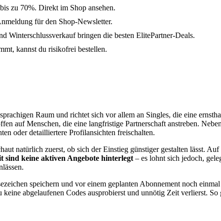
 bis zu 70%. Direkt im Shop ansehen.
Anmeldung für den Shop-Newsletter.
Winterschlussverkauf bringen die besten ElitePartner-Deals.
mmt, kannst du risikofrei bestellen.
hsprachigen Raum und richtet sich vor allem an Singles, die eine ernst
h offen auf Menschen, die eine langfristige Partnerschaft anstreben. Neb
n oder detailliertere Profilansichten freischalten.
aut natürlich zuerst, ob sich der Einstieg günstiger gestalten lässt. Au
t sind keine aktiven Angebote hinterlegt
– es lohnt sich jedoch, gele
nlässen.
esezeichen speichern und vor einem geplanten Abonnement noch einmal 
 keine abgelaufenen Codes ausprobierst und unnötig Zeit verlierst. So 