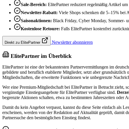
Sale-Bereich:
ElitePartner reduziert regelmäßig Artikel um
Newsletter-Rabatt:
Viele Shops schenken dir 5–15% bei 
Saisonaktionen:
Black Friday, Cyber Monday, Sommer- und 
Kostenlose Retoure:
Falls ElitePartner kostenfrei zurückni
Newsletter abonnieren
Direkt zu ElitePartner
ElitePartner im Überblick
ElitePartner ist eine der bekanntesten Partnervermittlungen im deutsc
gebildete und beruflich etablierte Mitglieder, setzt aber grundsätzlic
Mitgliedschaften, die erweiterte Funktionen wie unbegrenzte Nachrichte
Wer eine Premium-Mitgliedschaft bei ElitePartner in Betracht zieht, sch
vergünstigte Einstiegsangebote für ElitePartner verfügbar sind.
Derzei
begrenzte Aktionen schalten, etwa zu bestimmten Jahreszeiten oder A
Damit du kein Angebot verpasst, kannst du diese Seite einfach als L
erscheinen, werden von der Redaktion auf Aktualität geprüft, damit du
Partnersuche den bestmöglichen Einstieg findest.