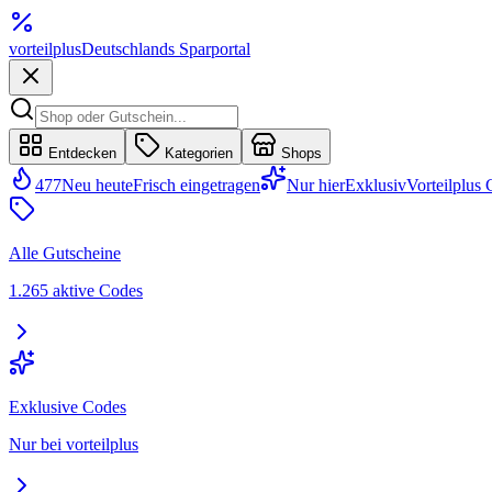
vorteil
plus
Deutschlands Sparportal
Entdecken
Kategorien
Shops
477
Neu heute
Frisch eingetragen
Nur hier
Exklusiv
Vorteilplus
Alle Gutscheine
1.265 aktive Codes
Exklusive Codes
Nur bei vorteilplus