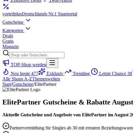
Exklusive Deals
Deal-Alarm
vorteil
plus
Deutschlands Nr.1 Sparportal
Gutscheine
Kategorien
Deals
Gratis
Magazin
TOP-Shop werden
Neu heute
477
Exklusiv
Trending
Letzte Chance
38
Alle Shops A-Z
Themenwelten
Start
/
Gutscheine
/
ElitePartner
ElitePartner Gutscheine & Rabatte August
Aktuelle Gutscheine und Angebote von ElitePartner im August 202
Partnervermittlung für Singles ab 30 mit ernstem Beziehungswun