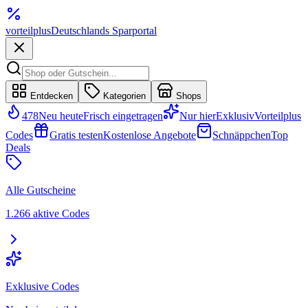
vorteil
plus
Deutschlands Sparportal
Entdecken
Kategorien
Shops
478
Neu heute
Frisch eingetragen
Nur hier
Exklusiv
Vorteilplus
Codes
Gratis testen
Kostenlose Angebote
Schnäppchen
Top
Deals
Alle Gutscheine
1.266 aktive Codes
Exklusive Codes