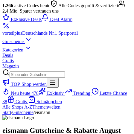
1.266
aktive Codes heute
Alle Codes geprüft & verifiziert
2,4 Mio. Sparer vertrauen uns
Exklusive Deals
Deal-Alarm
vorteil
plus
Deutschlands Nr.1 Sparportal
Gutscheine
Kategorien
Deals
Gratis
Magazin
TOP-Shop werden
Neu heute
478
Exklusiv
Trending
Letzte Chance
38
Gratis
Schnäppchen
Alle Shops A-Z
Themenwelten
Start
/
Gutscheine
/
eismann
eismann Gutscheine & Rabatte August