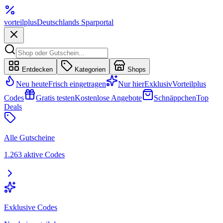
vorteil
plus
Deutschlands Sparportal
Entdecken
Kategorien
Shops
Neu heute
Frisch eingetragen
Nur hier
Exklusiv
Vorteilplus
Codes
Gratis testen
Kostenlose Angebote
Schnäppchen
Top
Deals
Alle Gutscheine
1.263 aktive Codes
Exklusive Codes