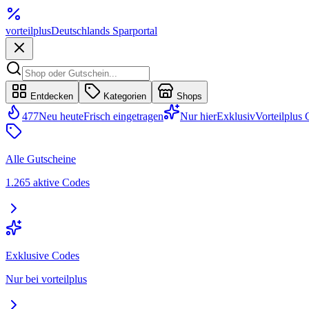
vorteil
plus
Deutschlands Sparportal
Entdecken
Kategorien
Shops
477
Neu heute
Frisch eingetragen
Nur hier
Exklusiv
Vorteilplus
Alle Gutscheine
1.265 aktive Codes
Exklusive Codes
Nur bei vorteilplus