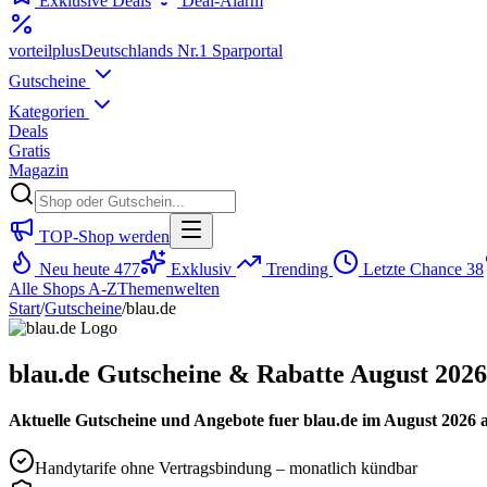
Exklusive Deals
Deal-Alarm
vorteil
plus
Deutschlands Nr.1 Sparportal
Gutscheine
Kategorien
Deals
Gratis
Magazin
TOP-Shop werden
Neu heute
477
Exklusiv
Trending
Letzte Chance
38
Alle Shops A-Z
Themenwelten
Start
/
Gutscheine
/
blau.de
blau.de Gutscheine & Rabatte August 2026
Aktuelle Gutscheine und Angebote fuer blau.de im August 2026 a
Handytarife ohne Vertragsbindung – monatlich kündbar