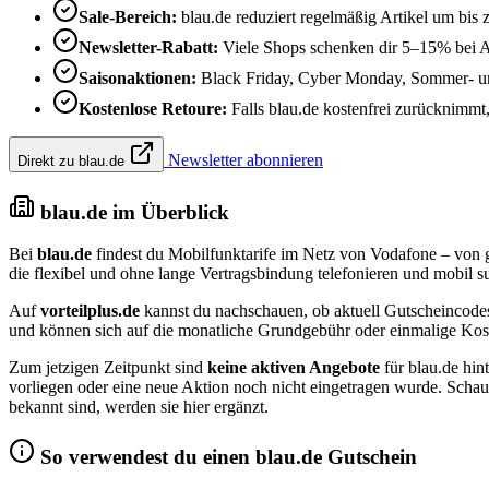
Sale-Bereich:
blau.de reduziert regelmäßig Artikel um bis
Newsletter-Rabatt:
Viele Shops schenken dir 5–15% bei 
Saisonaktionen:
Black Friday, Cyber Monday, Sommer- und
Kostenlose Retoure:
Falls blau.de kostenfrei zurücknimmt, 
Newsletter abonnieren
Direkt zu blau.de
blau.de im Überblick
Bei
blau.de
findest du Mobilfunktarife im Netz von Vodafone – von gü
die flexibel und ohne lange Vertragsbindung telefonieren und mobil 
Auf
vorteilplus.de
kannst du nachschauen, ob aktuell Gutscheincodes
und können sich auf die monatliche Grundgebühr oder einmalige Kosten
Zum jetzigen Zeitpunkt sind
keine aktiven Angebote
für blau.de hin
vorliegen oder eine neue Aktion noch nicht eingetragen wurde. Scha
bekannt sind, werden sie hier ergänzt.
So verwendest du einen blau.de Gutschein