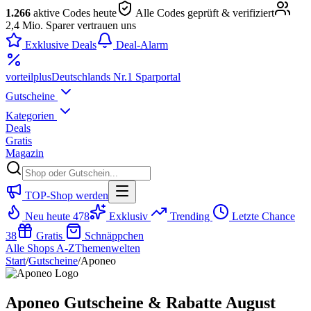
1.266
aktive Codes heute
Alle Codes geprüft & verifiziert
2,4 Mio. Sparer vertrauen uns
Exklusive Deals
Deal-Alarm
vorteil
plus
Deutschlands Nr.1 Sparportal
Gutscheine
Kategorien
Deals
Gratis
Magazin
TOP-Shop werden
Neu heute
478
Exklusiv
Trending
Letzte Chance
38
Gratis
Schnäppchen
Alle Shops A-Z
Themenwelten
Start
/
Gutscheine
/
Aponeo
Aponeo Gutscheine & Rabatte August