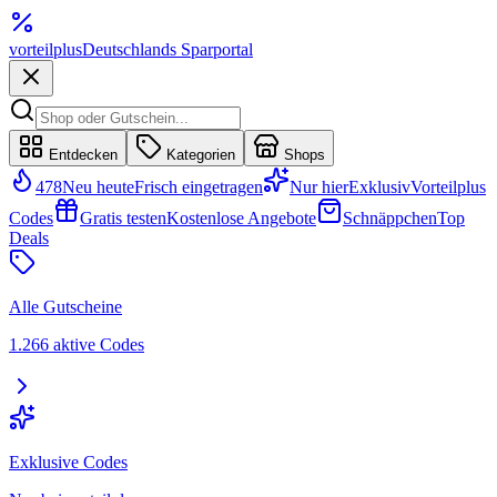
vorteil
plus
Deutschlands Sparportal
Entdecken
Kategorien
Shops
478
Neu heute
Frisch eingetragen
Nur hier
Exklusiv
Vorteilplus
Codes
Gratis testen
Kostenlose Angebote
Schnäppchen
Top
Deals
Alle Gutscheine
1.266 aktive Codes
Exklusive Codes