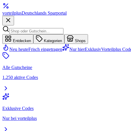
vorteil
plus
Deutschlands Sparportal
Entdecken
Kategorien
Shops
Neu heute
Frisch eingetragen
Nur hier
Exklusiv
Vorteilplus Cod
Alle Gutscheine
1.250 aktive Codes
Exklusive Codes
Nur bei vorteilplus