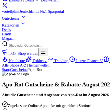
Exklusive Deals
Deal-Alarm
vorteil
plus
Deutschlands Nr.1 Sparportal
Gutscheine
Kategorien
Deals
Gratis
Magazin
TOP-Shop werden
Neu heute
Exklusiv
Trending
Letzte Chance
38
Alle Shops A-Z
Themenwelten
Start
/
Gutscheine
/
Apo-Rot
Apo-Rot Gutscheine & Rabatte August 20
Aktuelle Gutscheine und Angebote von Apo-Rot im August 2026 a
Zugelassene Online-Apotheke mit geprüftem Sortiment