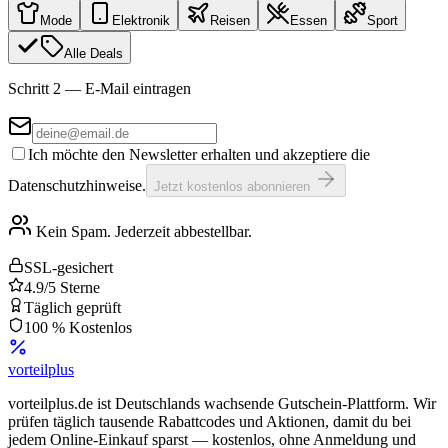
Mode
Elektronik
Reisen
Essen
Sport
Alle Deals
Schritt 2 — E-Mail eintragen
Ich möchte den Newsletter erhalten und akzeptiere die
Datenschutzhinweise.
Jetzt kostenlos abonnieren
Kein Spam. Jederzeit abbestellbar.
SSL-gesichert
4.9/5 Sterne
Täglich geprüft
100 % Kostenlos
vorteil
plus
vorteilplus.de ist Deutschlands wachsende Gutschein-Plattform. Wir
prüfen täglich tausende Rabattcodes und Aktionen, damit du bei
jedem Online-Einkauf sparst — kostenlos, ohne Anmeldung und