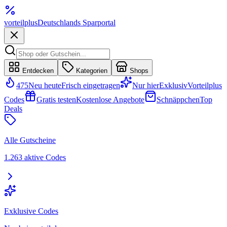
vorteil
plus
Deutschlands Sparportal
Entdecken
Kategorien
Shops
475
Neu heute
Frisch eingetragen
Nur hier
Exklusiv
Vorteilplus
Codes
Gratis testen
Kostenlose Angebote
Schnäppchen
Top
Deals
Alle Gutscheine
1.263 aktive Codes
Exklusive Codes