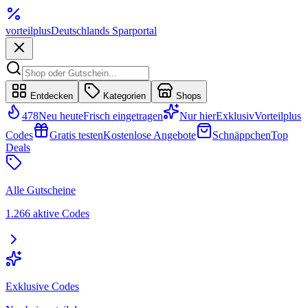
vorteil
plus
Deutschlands Sparportal
Entdecken
Kategorien
Shops
478
Neu heute
Frisch eingetragen
Nur hier
Exklusiv
Vorteilplus
Codes
Gratis testen
Kostenlose Angebote
Schnäppchen
Top
Deals
Alle Gutscheine
1.266 aktive Codes
Exklusive Codes