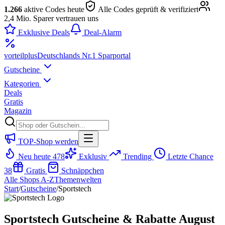
1.266
aktive Codes heute
Alle Codes geprüft & verifiziert
2,4 Mio. Sparer vertrauen uns
Exklusive Deals
Deal-Alarm
vorteil
plus
Deutschlands Nr.1 Sparportal
Gutscheine
Kategorien
Deals
Gratis
Magazin
TOP-Shop werden
Neu heute
478
Exklusiv
Trending
Letzte Chance
38
Gratis
Schnäppchen
Alle Shops A-Z
Themenwelten
Start
/
Gutscheine
/
Sportstech
Sportstech Gutscheine & Rabatte August