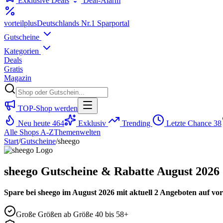
Exklusive Deals
Deal-Alarm
vorteil
plus
Deutschlands Nr.1 Sparportal
Gutscheine
Kategorien
Deals
Gratis
Magazin
TOP-Shop werden
Neu heute
464
Exklusiv
Trending
Letzte Chance
38
Alle Shops A-Z
Themenwelten
Start
/
Gutscheine
/
sheego
sheego Gutscheine & Rabatte August 2026
Spare bei sheego im August 2026 mit aktuell 2 Angeboten auf vort
Große Größen ab Größe 40 bis 58+