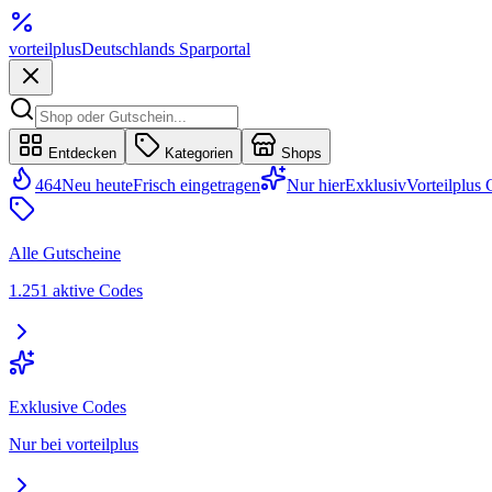
vorteil
plus
Deutschlands Sparportal
Entdecken
Kategorien
Shops
464
Neu heute
Frisch eingetragen
Nur hier
Exklusiv
Vorteilplus
Alle Gutscheine
1.251 aktive Codes
Exklusive Codes
Nur bei vorteilplus