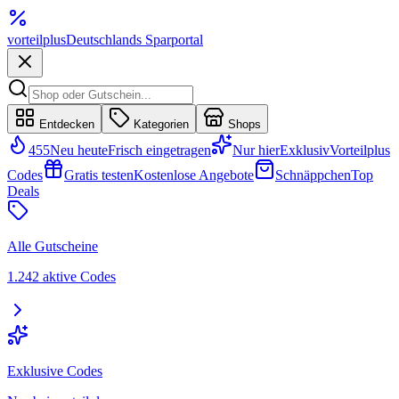
vorteil
plus
Deutschlands Sparportal
Entdecken
Kategorien
Shops
455
Neu heute
Frisch eingetragen
Nur hier
Exklusiv
Vorteilplus
Codes
Gratis testen
Kostenlose Angebote
Schnäppchen
Top
Deals
Alle Gutscheine
1.242 aktive Codes
Exklusive Codes