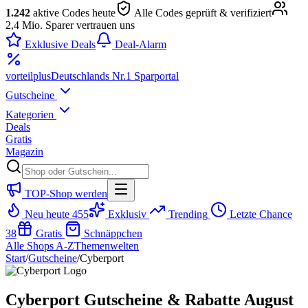
1.242
aktive Codes heute
Alle Codes geprüft & verifiziert
2,4 Mio. Sparer vertrauen uns
Exklusive Deals
Deal-Alarm
vorteil
plus
Deutschlands Nr.1 Sparportal
Gutscheine
Kategorien
Deals
Gratis
Magazin
TOP-Shop werden
Neu heute
455
Exklusiv
Trending
Letzte Chance
38
Gratis
Schnäppchen
Alle Shops A-Z
Themenwelten
Start
/
Gutscheine
/
Cyberport
Cyberport Gutscheine & Rabatte August