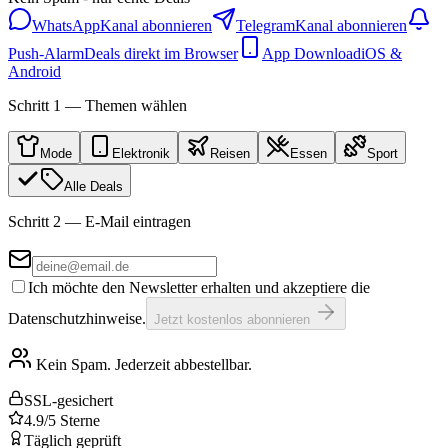
WhatsApp
Kanal abonnieren
Telegram
Kanal abonnieren
Push-Alarm
Deals direkt im Browser
App Download
iOS &
Android
Schritt 1 — Themen wählen
Mode
Elektronik
Reisen
Essen
Sport
Alle Deals
Schritt 2 — E-Mail eintragen
Ich möchte den Newsletter erhalten und akzeptiere die
Datenschutzhinweise.
Jetzt kostenlos abonnieren
Kein Spam. Jederzeit abbestellbar.
SSL-gesichert
4.9/5 Sterne
Täglich geprüft