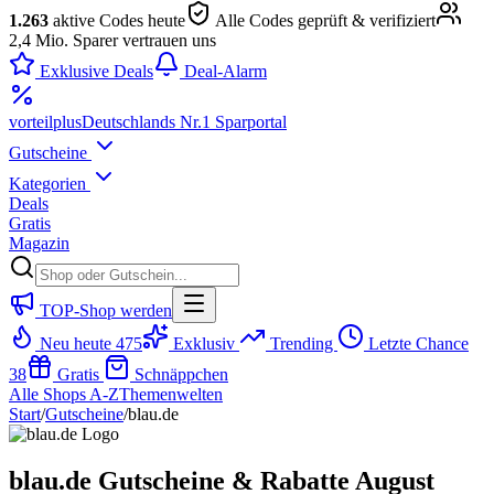
1.263
aktive Codes heute
Alle Codes geprüft & verifiziert
2,4 Mio. Sparer vertrauen uns
Exklusive Deals
Deal-Alarm
vorteil
plus
Deutschlands Nr.1 Sparportal
Gutscheine
Kategorien
Deals
Gratis
Magazin
TOP-Shop werden
Neu heute
475
Exklusiv
Trending
Letzte Chance
38
Gratis
Schnäppchen
Alle Shops A-Z
Themenwelten
Start
/
Gutscheine
/
blau.de
blau.de Gutscheine & Rabatte August