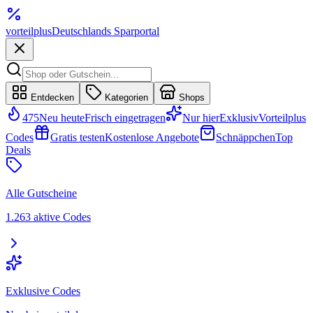
vorteil
plus
Deutschlands Sparportal
Entdecken
Kategorien
Shops
475
Neu heute
Frisch eingetragen
Nur hier
Exklusiv
Vorteilplus
Codes
Gratis testen
Kostenlose Angebote
Schnäppchen
Top
Deals
Alle Gutscheine
1.263 aktive Codes
Exklusive Codes