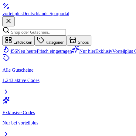
vorteil
plus
Deutschlands Sparportal
Entdecken
Kategorien
Shops
456
Neu heute
Frisch eingetragen
Nur hier
Exklusiv
Vorteilplus
Alle Gutscheine
1.243 aktive Codes
Exklusive Codes
Nur bei vorteilplus