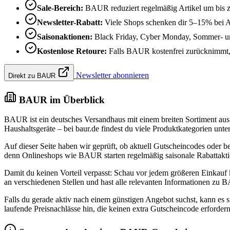
Sale-Bereich:
BAUR reduziert regelmäßig Artikel um bis 
Newsletter-Rabatt:
Viele Shops schenken dir 5–15% bei 
Saisonaktionen:
Black Friday, Cyber Monday, Sommer- un
Kostenlose Retoure:
Falls BAUR kostenfrei zurücknimmt, k
Newsletter abonnieren
Direkt zu BAUR
BAUR im Überblick
BAUR ist ein deutsches Versandhaus mit einem breiten Sortiment au
Haushaltsgeräte – bei baur.de findest du viele Produktkategorien un
Auf dieser Seite haben wir geprüft, ob aktuell Gutscheincodes oder
denn Onlineshops wie BAUR starten regelmäßig saisonale Rabattaktion
Damit du keinen Vorteil verpasst: Schau vor jedem größeren Einkauf k
an verschiedenen Stellen und hast alle relevanten Informationen zu 
Falls du gerade aktiv nach einem günstigen Angebot suchst, kann es si
laufende Preisnachlässe hin, die keinen extra Gutscheincode erfordern