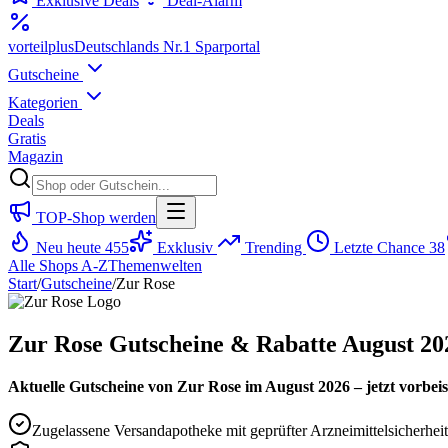
Exklusive Deals
Deal-Alarm
vorteil
plus
Deutschlands Nr.1 Sparportal
Gutscheine
Kategorien
Deals
Gratis
Magazin
TOP-Shop werden
Neu heute
455
Exklusiv
Trending
Letzte Chance
38
Alle Shops A-Z
Themenwelten
Start
/
Gutscheine
/
Zur Rose
Zur Rose Gutscheine & Rabatte August 20
Aktuelle Gutscheine von Zur Rose im August 2026 – jetzt vorbe
Zugelassene Versandapotheke mit geprüfter Arzneimittelsicherheit