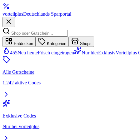
vorteil
plus
Deutschlands Sparportal
Entdecken
Kategorien
Shops
455
Neu heute
Frisch eingetragen
Nur hier
Exklusiv
Vorteilplus
Alle Gutscheine
1.242 aktive Codes
Exklusive Codes
Nur bei vorteilplus