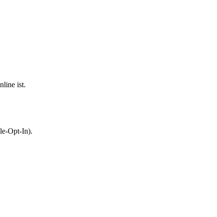
line ist.
le-Opt-In).