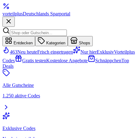
vorteil
plus
Deutschlands Sparportal
Entdecken
Kategorien
Shops
463
Neu heute
Frisch eingetragen
Nur hier
Exklusiv
Vorteilplus
Codes
Gratis testen
Kostenlose Angebote
Schnäppchen
Top
Deals
Alle Gutscheine
1.250 aktive Codes
Exklusive Codes