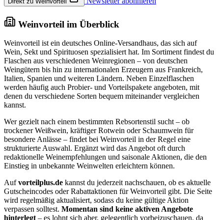
Newsletter abonnieren
Direkt zu Weinvorteil
Weinvorteil im Überblick
Weinvorteil ist ein deutsches Online-Versandhaus, das sich auf
Wein, Sekt und Spirituosen spezialisiert hat. Im Sortiment findest du
Flaschen aus verschiedenen Weinregionen – von deutschen
Weingütern bis hin zu internationalen Erzeugern aus Frankreich,
Italien, Spanien und weiteren Ländern. Neben Einzelflaschen
werden häufig auch Probier- und Vorteilspakete angeboten, mit
denen du verschiedene Sorten bequem miteinander vergleichen
kannst.
Wer gezielt nach einem bestimmten Rebsortenstil sucht – ob
trockener Weißwein, kräftiger Rotwein oder Schaumwein für
besondere Anlässe – findet bei Weinvorteil in der Regel eine
strukturierte Auswahl. Ergänzt wird das Angebot oft durch
redaktionelle Weinempfehlungen und saisonale Aktionen, die den
Einstieg in unbekannte Weinwelten erleichtern können.
Auf
vorteilplus.de
kannst du jederzeit nachschauen, ob es aktuelle
Gutscheincodes oder Rabattaktionen für Weinvorteil gibt. Die Seite
wird regelmäßig aktualisiert, sodass du keine gültige Aktion
verpassen solltest.
Momentan sind keine aktiven Angebote
hinterlegt
– es lohnt sich aber, gelegentlich vorbeizuschauen, da