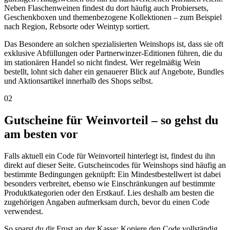
Neben Flaschenweinen findest du dort häufig auch Probiersets,
Geschenkboxen und themenbezogene Kollektionen – zum Beispiel
nach Region, Rebsorte oder Weintyp sortiert.
Das Besondere an solchen spezialisierten Weinshops ist, dass sie oft
exklusive Abfüllungen oder Partnerwinzer-Editionen führen, die du
im stationären Handel so nicht findest. Wer regelmäßig Wein
bestellt, lohnt sich daher ein genauerer Blick auf Angebote, Bundles
und Aktionsartikel innerhalb des Shops selbst.
02
Gutscheine für Weinvorteil – so gehst du
am besten vor
Falls aktuell ein Code für Weinvorteil hinterlegt ist, findest du ihn
direkt auf dieser Seite. Gutscheincodes für Weinshops sind häufig an
bestimmte Bedingungen geknüpft: Ein Mindestbestellwert ist dabei
besonders verbreitet, ebenso wie Einschränkungen auf bestimmte
Produktkategorien oder den Erstkauf. Lies deshalb am besten die
zugehörigen Angaben aufmerksam durch, bevor du einen Code
verwendest.
So sparst du dir Frust an der Kasse: Kopiere den Code vollständig,