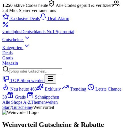
1.250
aktive Codes heute
Alle Codes geprüft & verifiziert
2,4 Mio. Sparer vertrauen uns
Exklusive Deals
Deal-Alarm
vorteil
plus
Deutschlands Nr.1 Sparportal
Gutscheine
Kategorien
Deals
Gratis
Magazin
TOP-Shop werden
Neu heute
463
Exklusiv
Trending
Letzte Chance
38
Gratis
Schnäppchen
Alle Shops A-Z
Themenwelten
Start
/
Gutscheine
/
Weinvorteil
Weinvorteil Gutscheine & Rabatte