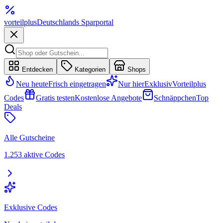
vorteil
plus
Deutschlands Sparportal
Entdecken
Kategorien
Shops
Neu heute
Frisch eingetragen
Nur hier
Exklusiv
Vorteilplus
Codes
Gratis testen
Kostenlose Angebote
Schnäppchen
Top
Deals
Alle Gutscheine
1.253 aktive Codes
Exklusive Codes