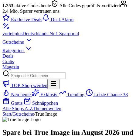
1.253
aktive Codes heute
Alle Codes geprüft & verifiziert
2,4 Mio. Sparer vertrauen uns
Exklusive Deals
Deal-Alarm
vorteil
plus
Deutschlands Nr.1 Sparportal
Gutscheine
Kategorien
Deals
Gratis
Magazin
TOP-Shop werden
Neu heute
Exklusiv
Trending
Letzte Chance
38
Gratis
Schnäppchen
Alle Shops A-Z
Themenwelten
Start
/
Gutscheine
/
True Image
Spare bei True Image im August 2026 und