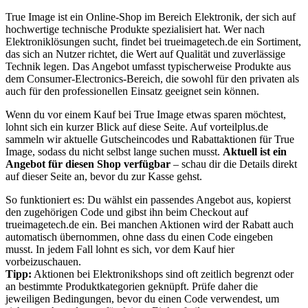
True Image ist ein Online-Shop im Bereich Elektronik, der sich auf
hochwertige technische Produkte spezialisiert hat. Wer nach
Elektroniklösungen sucht, findet bei trueimagetech.de ein Sortiment,
das sich an Nutzer richtet, die Wert auf Qualität und zuverlässige
Technik legen. Das Angebot umfasst typischerweise Produkte aus
dem Consumer-Electronics-Bereich, die sowohl für den privaten als
auch für den professionellen Einsatz geeignet sein können.
Wenn du vor einem Kauf bei True Image etwas sparen möchtest,
lohnt sich ein kurzer Blick auf diese Seite. Auf vorteilplus.de
sammeln wir aktuelle Gutscheincodes und Rabattaktionen für True
Image, sodass du nicht selbst lange suchen musst.
Aktuell ist ein
Angebot für diesen Shop verfügbar
– schau dir die Details direkt
auf dieser Seite an, bevor du zur Kasse gehst.
So funktioniert es: Du wählst ein passendes Angebot aus, kopierst
den zugehörigen Code und gibst ihn beim Checkout auf
trueimagetech.de ein. Bei manchen Aktionen wird der Rabatt auch
automatisch übernommen, ohne dass du einen Code eingeben
musst. In jedem Fall lohnt es sich, vor dem Kauf hier
vorbeizuschauen.
Tipp:
Aktionen bei Elektronikshops sind oft zeitlich begrenzt oder
an bestimmte Produktkategorien geknüpft. Prüfe daher die
jeweiligen Bedingungen, bevor du einen Code verwendest, um