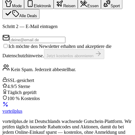
Mode
Elektronik
Reisen
Essen
Sport
Alle Deals
Schritt 2 — E-Mail eintragen
Ich möchte den Newsletter erhalten und akzeptiere die
Datenschutzhinweise.
Jetzt kostenlos abonnieren
Kein Spam. Jederzeit abbestellbar.
SSL-gesichert
4.9/5 Sterne
Täglich geprüft
100 % Kostenlos
vorteil
plus
vorteilplus.de ist Deutschlands wachsende Gutschein-Plattform. Wir
prüfen täglich tausende Rabattcodes und Aktionen, damit du bei
jedem Online-Einkauf sparst — kostenlos, ohne Anmeldung und