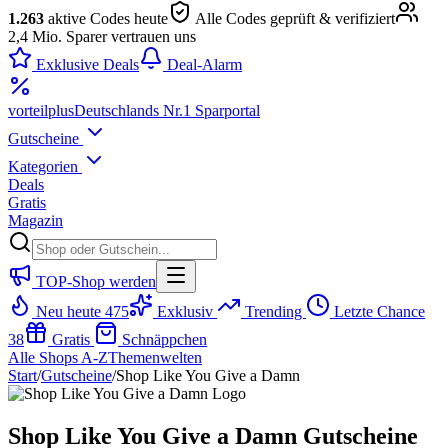
1.263
aktive Codes heute
Alle Codes geprüft & verifiziert
2,4 Mio. Sparer vertrauen uns
Exklusive Deals
Deal-Alarm
vorteil
plus
Deutschlands Nr.1 Sparportal
Gutscheine
Kategorien
Deals
Gratis
Magazin
TOP-Shop werden
Neu heute
475
Exklusiv
Trending
Letzte Chance
38
Gratis
Schnäppchen
Alle Shops A-Z
Themenwelten
Start
/
Gutscheine
/
Shop Like You Give a Damn
Shop Like You Give a Damn Gutscheine