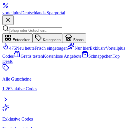
vorteil
plus
Deutschlands Sparportal
Entdecken
Kategorien
Shops
475
Neu heute
Frisch eingetragen
Nur hier
Exklusiv
Vorteilplus
Codes
Gratis testen
Kostenlose Angebote
Schnäppchen
Top
Deals
Alle Gutscheine
1.263 aktive Codes
Exklusive Codes