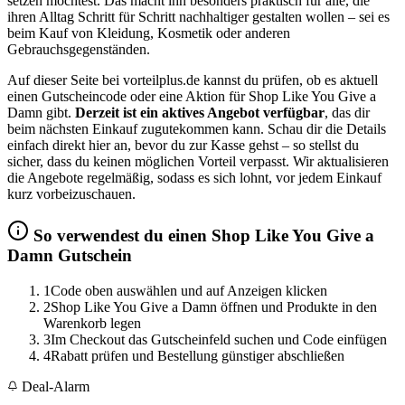
setzen möchtest. Das macht ihn besonders praktisch für alle, die
ihren Alltag Schritt für Schritt nachhaltiger gestalten wollen – sei es
beim Kauf von Kleidung, Kosmetik oder anderen
Gebrauchsgegenständen.
Auf dieser Seite bei vorteilplus.de kannst du prüfen, ob es aktuell
einen Gutscheincode oder eine Aktion für Shop Like You Give a
Damn gibt.
Derzeit ist ein aktives Angebot verfügbar
, das dir
beim nächsten Einkauf zugutekommen kann. Schau dir die Details
einfach direkt hier an, bevor du zur Kasse gehst – so stellst du
sicher, dass du keinen möglichen Vorteil verpasst. Wir aktualisieren
die Angebote regelmäßig, sodass es sich lohnt, vor jedem Einkauf
kurz vorbeizuschauen.
So verwendest du einen Shop Like You Give a
Damn Gutschein
1
Code oben auswählen und auf Anzeigen klicken
2
Shop Like You Give a Damn öffnen und Produkte in den
Warenkorb legen
3
Im Checkout das Gutscheinfeld suchen und Code einfügen
4
Rabatt prüfen und Bestellung günstiger abschließen
Deal-Alarm