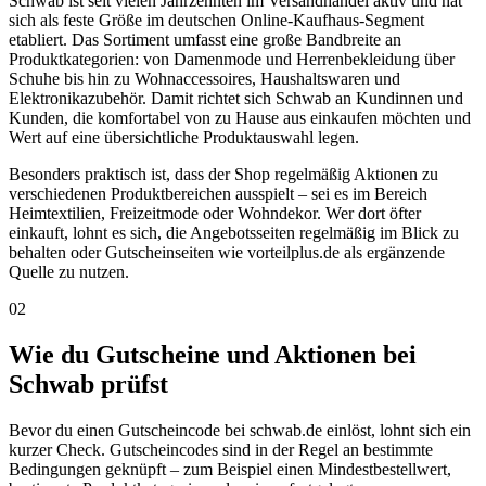
Schwab ist seit vielen Jahrzehnten im Versandhandel aktiv und hat
sich als feste Größe im deutschen Online-Kaufhaus-Segment
etabliert. Das Sortiment umfasst eine große Bandbreite an
Produktkategorien: von Damenmode und Herrenbekleidung über
Schuhe bis hin zu Wohnaccessoires, Haushaltswaren und
Elektronikazubehör. Damit richtet sich Schwab an Kundinnen und
Kunden, die komfortabel von zu Hause aus einkaufen möchten und
Wert auf eine übersichtliche Produktauswahl legen.
Besonders praktisch ist, dass der Shop regelmäßig Aktionen zu
verschiedenen Produktbereichen ausspielt – sei es im Bereich
Heimtextilien, Freizeitmode oder Wohndekor. Wer dort öfter
einkauft, lohnt es sich, die Angebotsseiten regelmäßig im Blick zu
behalten oder Gutscheinseiten wie vorteilplus.de als ergänzende
Quelle zu nutzen.
02
Wie du Gutscheine und Aktionen bei
Schwab prüfst
Bevor du einen Gutscheincode bei schwab.de einlöst, lohnt sich ein
kurzer Check. Gutscheincodes sind in der Regel an bestimmte
Bedingungen geknüpft – zum Beispiel einen Mindestbestellwert,