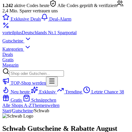
1.242
aktive Codes heute
Alle Codes geprüft & verifiziert
2,4 Mio. Sparer vertrauen uns
Exklusive Deals
Deal-Alarm
vorteil
plus
Deutschlands Nr.1 Sparportal
Gutscheine
Kategorien
Deals
Gratis
Magazin
TOP-Shop werden
Neu heute
Exklusiv
Trending
Letzte Chance
38
Gratis
Schnäppchen
Alle Shops A-Z
Themenwelten
Start
/
Gutscheine
/
Schwab
Schwab Gutscheine & Rabatte August