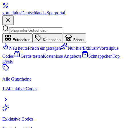
vorteil
plus
Deutschlands Sparportal
Entdecken
Kategorien
Shops
Neu heute
Frisch eingetragen
Nur hier
Exklusiv
Vorteilplus
Codes
Gratis testen
Kostenlose Angebote
Schnäppchen
Top
Deals
Alle Gutscheine
1.242 aktive Codes
Exklusive Codes