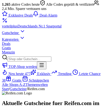
1.265
aktive Codes heute
Alle Codes geprüft & verifiziert
2,4 Mio. Sparer vertrauen uns
Exklusive Deals
Deal-Alarm
vorteil
plus
Deutschlands Nr.1 Sparportal
Gutscheine
Kategorien
Deals
Gratis
Magazin
TOP-Shop werden
Neu heute
477
Exklusiv
Trending
Letzte Chance
38
Gratis
Schnäppchen
Alle Shops A-Z
Themenwelten
Start
/
Gutscheine
/
Reifen.com
Aktuelle Gutscheine fuer Reifen.com im