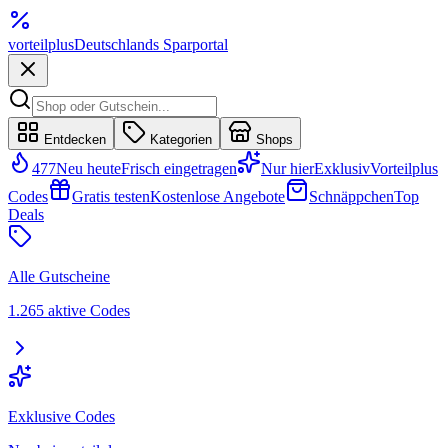
vorteil
plus
Deutschlands Sparportal
Entdecken
Kategorien
Shops
477
Neu heute
Frisch eingetragen
Nur hier
Exklusiv
Vorteilplus
Codes
Gratis testen
Kostenlose Angebote
Schnäppchen
Top
Deals
Alle Gutscheine
1.265 aktive Codes
Exklusive Codes