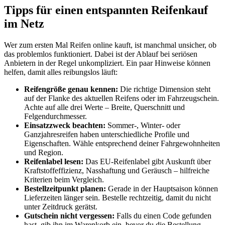
Tipps für einen entspannten Reifenkauf
im Netz
Wer zum ersten Mal Reifen online kauft, ist manchmal unsicher, ob
das problemlos funktioniert. Dabei ist der Ablauf bei seriösen
Anbietern in der Regel unkompliziert. Ein paar Hinweise können
helfen, damit alles reibungslos läuft:
Reifengröße genau kennen:
Die richtige Dimension steht
auf der Flanke des aktuellen Reifens oder im Fahrzeugschein.
Achte auf alle drei Werte – Breite, Querschnitt und
Felgendurchmesser.
Einsatzzweck beachten:
Sommer-, Winter- oder
Ganzjahresreifen haben unterschiedliche Profile und
Eigenschaften. Wähle entsprechend deiner Fahrgewohnheiten
und Region.
Reifenlabel lesen:
Das EU-Reifenlabel gibt Auskunft über
Kraftstoffeffizienz, Nasshaftung und Geräusch – hilfreiche
Kriterien beim Vergleich.
Bestellzeitpunkt planen:
Gerade in der Hauptsaison können
Lieferzeiten länger sein. Bestelle rechtzeitig, damit du nicht
unter Zeitdruck gerätst.
Gutschein nicht vergessen:
Falls du einen Code gefunden
hast, gib ihn im Warenkorb ein, bevor du die Bestellung