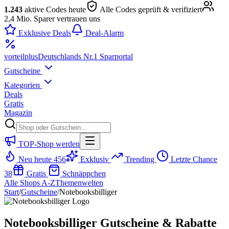
1.243
aktive Codes heute
Alle Codes geprüft & verifiziert
2,4 Mio. Sparer vertrauen uns
Exklusive Deals
Deal-Alarm
vorteil
plus
Deutschlands Nr.1 Sparportal
Gutscheine
Kategorien
Deals
Gratis
Magazin
TOP-Shop werden
Neu heute
456
Exklusiv
Trending
Letzte Chance
38
Gratis
Schnäppchen
Alle Shops A-Z
Themenwelten
Start
/
Gutscheine
/
Notebooksbilliger
Notebooksbilliger Gutscheine & Rabatte