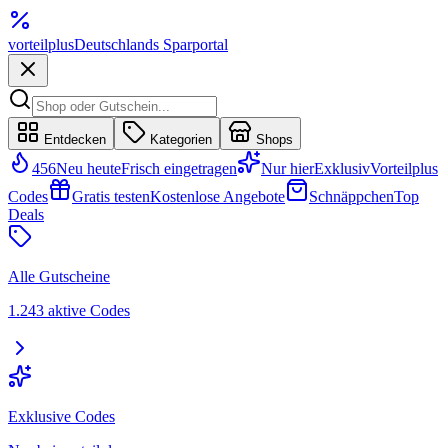
vorteil
plus
Deutschlands Sparportal
Entdecken
Kategorien
Shops
456
Neu heute
Frisch eingetragen
Nur hier
Exklusiv
Vorteilplus
Codes
Gratis testen
Kostenlose Angebote
Schnäppchen
Top
Deals
Alle Gutscheine
1.243 aktive Codes
Exklusive Codes