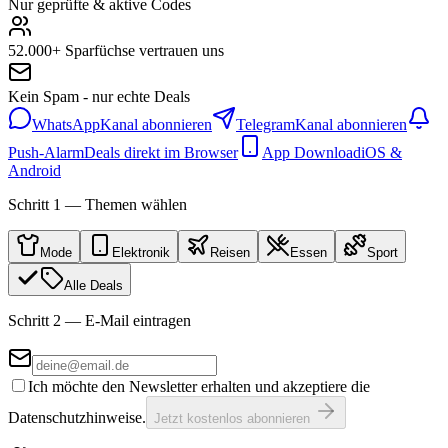
Nur geprüfte & aktive Codes
52.000+ Sparfüchse vertrauen uns
Kein Spam - nur echte Deals
WhatsApp
Kanal abonnieren
Telegram
Kanal abonnieren
Push-Alarm
Deals direkt im Browser
App Download
iOS &
Android
Schritt 1 — Themen wählen
Mode
Elektronik
Reisen
Essen
Sport
Alle Deals
Schritt 2 — E-Mail eintragen
Ich möchte den Newsletter erhalten und akzeptiere die
Datenschutzhinweise.
Jetzt kostenlos abonnieren